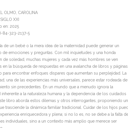
DEL OLMO, CAROLINA
: SIGLO XXI
o en: 2025
8-84-323-2137-5
da de un bebé o la mera idea de la maternidad puede generar un
no de emociones y preguntas. Con mil inquietudes y una honda
n de soledad, muchas mujeres y cada vez más hombres se ven
s en la búsqueda de respuestas en una avalancha de libros y páginas
o para encontrar enfoques dispares que aumentan su perplejidad. La
ad, una de las experiencias más universales, parece estar rodeada de
miento sin precedentes. En un mundo que a menudo ignora la
ad inherente a la naturaleza humana y la dependencia de los cuidados
este libro aborda estos dilemas y otros interrogantes, proponiendo u
e trasciende la dinámica familiar tradicional. Cuidar de los hijos pue
xperiencia enriquecedora y plena; si no lo es, no se debe a la falta d
des individuales, sino a un contexto más amplio que merece ser