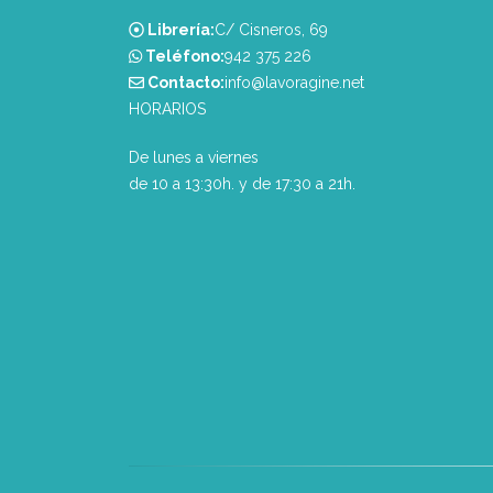
Librería:
C/ Cisneros, 69
Teléfono:
‭942 375 226‬
Contacto:
info@lavoragine.net
HORARIOS
De lunes a viernes
de 10 a 13:30h. y de 17:30 a 21h.