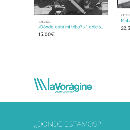
CRIAN
CRIANZA
¿Dónde está mi tribu? 7ª edición : Maternidad y crianza en una sociedad individualista
22,
15,00
€
¿DONDE ESTAMOS?