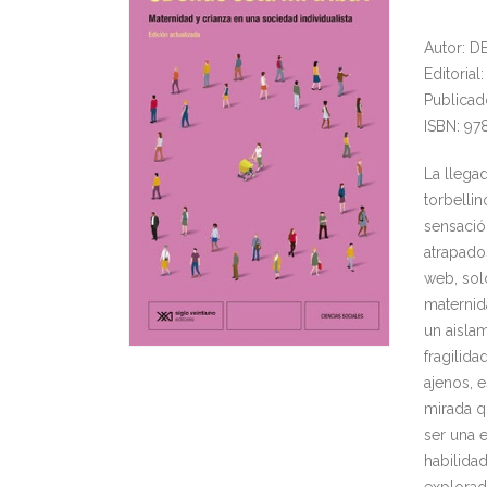
Autor: 
Editorial
Publicad
ISBN: 97
La llega
torbelli
sensació
atrapado
web, sol
maternid
un aisla
fragilid
ajenos, 
mirada qu
ser una e
habilida