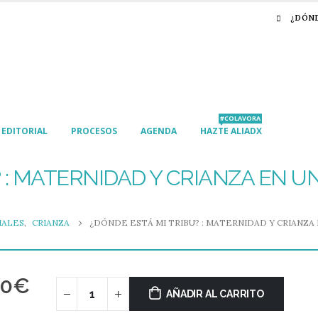
¿DÓN
#COLAVORA
EDITORIAL
PROCESOS
AGENDA
HAZTE ALIADX
? : MATERNIDAD Y CRIANZA EN U
IALES
,
CRIANZA
¿DÓNDE ESTÁ MI TRIBU? : MATERNIDAD Y CRIANZA
90
€
AÑADIR AL CARRITO