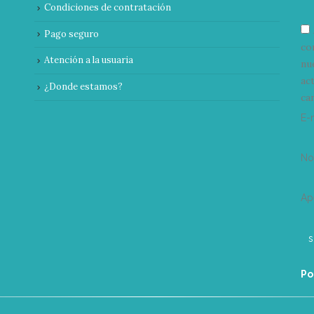
Condiciones de contratación
Pago seguro
co
Atención a la usuaria
nu
ac
¿Donde estamos?
can
E-
N
Ap
Po