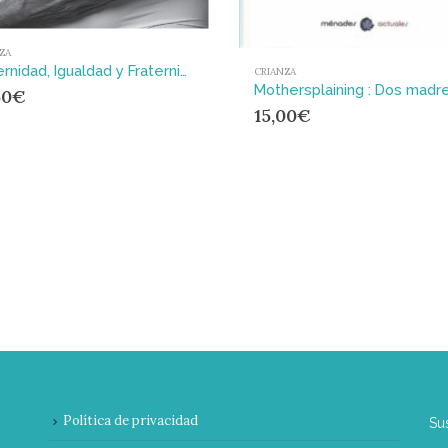
ZA
Maternidad, Igualdad y Fraternidad : Las madres como sujeto político en las sociedades poslaborales
CRIANZA
50
€
15,00
€
Política de privacidad
Su