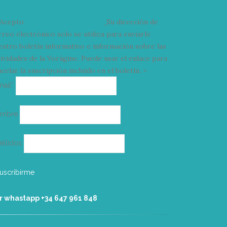
Acepto
condiciones y términos
Su dirección de
rreo electrónico solo se utiliza para enviarle
estro boletín informativo e información sobre las
tividades de la Vorágine. Puede usar el enlace para
celar la suscripción incluido en el boletín. >
Correo
mail*
electrónico
ombre
ellidos
r whastapp +34 ‭647 961 848‬