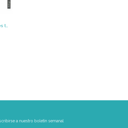
Mothersplaining : Dos madres te explican las cosas
scribirse a nuestro boletín semanal