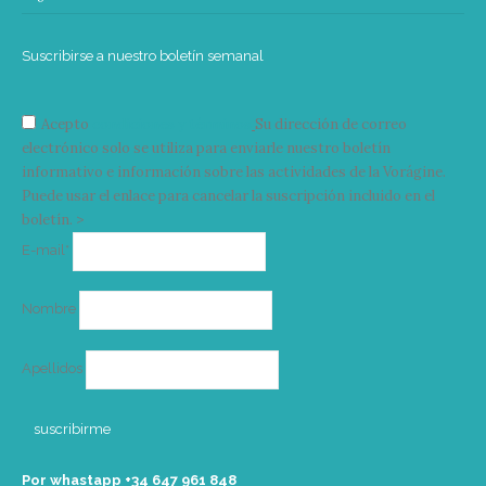
Suscribirse a nuestro boletín semanal
Acepto
condiciones y términos
Su dirección de correo
electrónico solo se utiliza para enviarle nuestro boletín
informativo e información sobre las actividades de la Vorágine.
Puede usar el enlace para cancelar la suscripción incluido en el
boletín. >
Correo
E-mail*
electrónico
Nombre
Apellidos
Por whastapp +34 ‭647 961 848‬