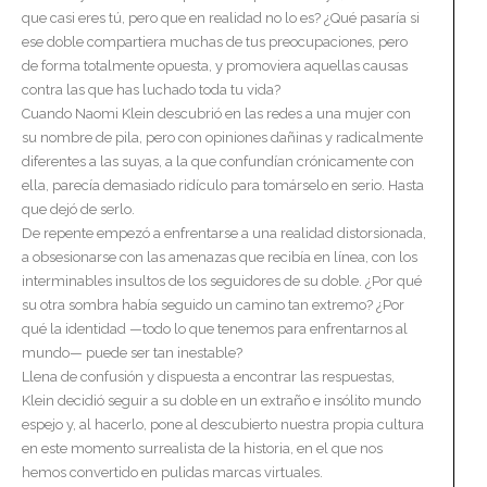
que casi eres tú, pero que en realidad no lo es? ¿Qué pasaría si
ese doble compartiera muchas de tus preocupaciones, pero
de forma totalmente opuesta, y promoviera aquellas causas
contra las que has luchado toda tu vida?
Cuando Naomi Klein descubrió en las redes a una mujer con
su nombre de pila, pero con opiniones dañinas y radicalmente
diferentes a las suyas, a la que confundían crónicamente con
ella, parecía demasiado ridículo para tomárselo en serio. Hasta
que dejó de serlo.
De repente empezó a enfrentarse a una realidad distorsionada,
a obsesionarse con las amenazas que recibía en línea, con los
interminables insultos de los seguidores de su doble. ¿Por qué
su otra sombra había seguido un camino tan extremo? ¿Por
qué la identidad —todo lo que tenemos para enfrentarnos al
mundo— puede ser tan inestable?
Llena de confusión y dispuesta a encontrar las respuestas,
Klein decidió seguir a su doble en un extraño e insólito mundo
espejo y, al hacerlo, pone al descubierto nuestra propia cultura
en este momento surrealista de la historia, en el que nos
hemos convertido en pulidas marcas virtuales.