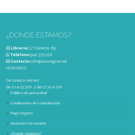
¿DONDE ESTAMOS?
Librería:
C/ Cisneros, 69
Teléfono:
‭942 375 226‬
Contacto:
info@lavoragine.net
HORARIOS
De lunes a viernes
de 10 a 13:30h. y de 17:30 a 21h.
Política de privacidad
Condiciones de contratación
Pago seguro
Atención a la usuaria
¿Donde estamos?