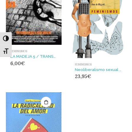
Alternar alto contraste
FEMINISMOS
Alternar tamaño de letra
LA MADEJA 5 / TRANSGRESIONES
6,00
€
FEMINISMOS
Neoliberalismo sexual : El mito de la libre elección
23,95
€