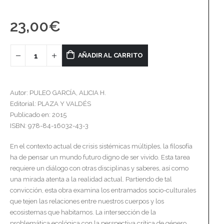
23,00
€
AÑADIR AL CARRITO
Autor: PULEO GARCÍA, ALICIA H.
Editorial: PLAZA Y VALDÉS
Publicado en: 2015
ISBN: 978-84-16032-43-3
En el contexto actual de crisis sistémicas múltiples, la filosofía
ha de pensar un mundo futuro digno de ser vivido. Esta tarea
requiere un diálogo con otras disciplinas y saberes, así como
una mirada atenta a la realidad actual. Partiendo de tal
convicción, esta obra examina los entramados socio-culturales
que tejen las relaciones entre nuestros cuerpos y los
ecosistemas que habitamos. La intersección de la
problemática ecológica con la perspectiva crítica de género