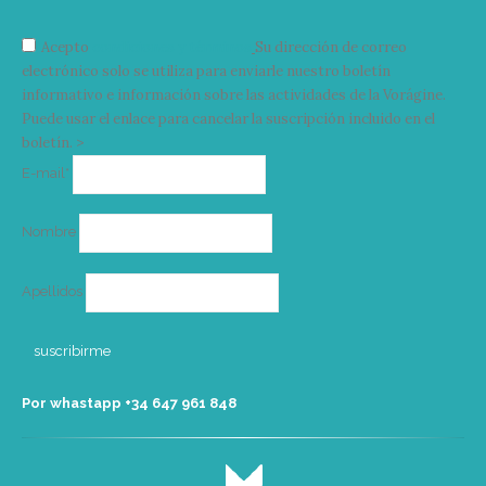
Acepto
condiciones y términos
Su dirección de correo
electrónico solo se utiliza para enviarle nuestro boletín
informativo e información sobre las actividades de la Vorágine.
Puede usar el enlace para cancelar la suscripción incluido en el
boletín. >
Correo
E-mail*
electrónico
Nombre
Apellidos
Por whastapp +34 ‭647 961 848‬