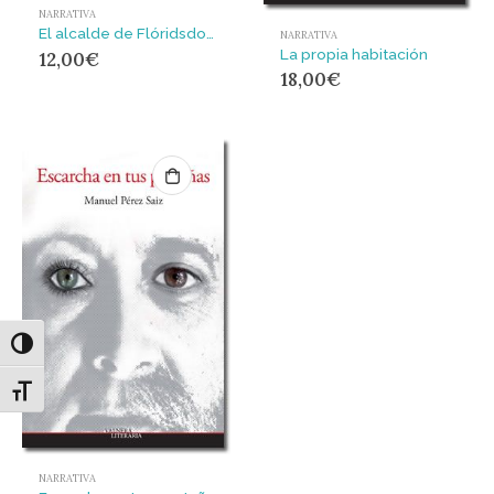
NARRATIVA
El alcalde de Flóridsdorf
NARRATIVA
La propia habitación
12,00
€
18,00
€
Alternar alto contraste
Alternar tamaño de letra
NARRATIVA