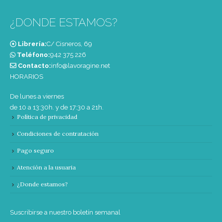
¿DONDE ESTAMOS?
Librería:
C/ Cisneros, 69
Teléfono:
‭942 375 226‬
Contacto:
info@lavoragine.net
HORARIOS
De lunes a viernes
de 10 a 13:30h. y de 17:30 a 21h.
Política de privacidad
Condiciones de contratación
Pago seguro
Atención a la usuaria
¿Donde estamos?
Suscribirse a nuestro boletín semanal