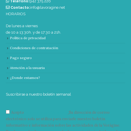
Teléfono:
‭942 375 226‬
Contacto:
info@lavoragine.net
HORARIOS
De lunes a viernes
de 10 a 13:30h. y de 17:30 a 21h.
Política de privacidad
Condiciones de contratación
Pago seguro
Atención a la usuaria
¿Donde estamos?
Suscribirse a nuestro boletín semanal
Acepto
condiciones y términos
Su dirección de correo
electrónico solo se utiliza para enviarle nuestro boletín
informativo e información sobre las actividades de la Vorágine.