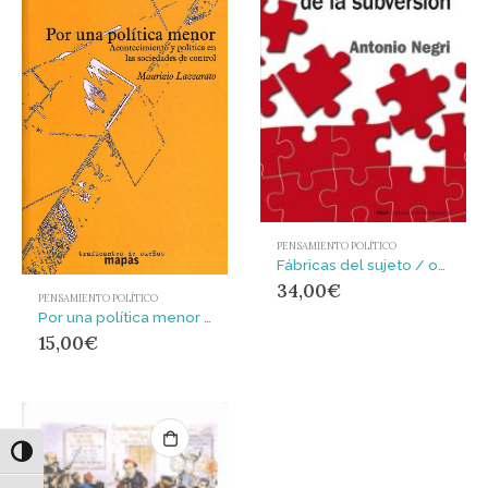
PENSAMIENTO POLÍTICO
Fábricas del sujeto / ontología de la subversión
34,00
€
PENSAMIENTO POLÍTICO
Por una política menor : política y acontecimiento en las sociedades de control
15,00
€
Alternar alto contraste