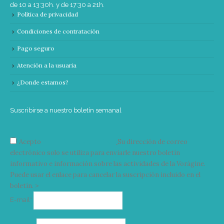
de 10 a 13:30h. y de 17:30 a 21h.
Política de privacidad
Condiciones de contratación
Pago seguro
Atención a la usuaria
¿Donde estamos?
Suscribirse a nuestro boletín semanal
Acepto
condiciones y términos
Su dirección de correo
electrónico solo se utiliza para enviarle nuestro boletín
informativo e información sobre las actividades de la Vorágine.
Puede usar el enlace para cancelar la suscripción incluido en el
boletín. >
Correo
E-mail*
electrónico