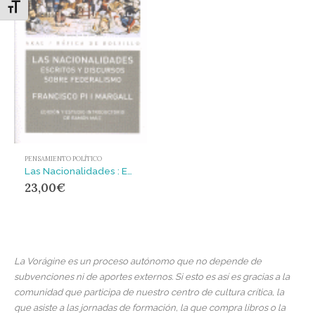
Alternar tamaño de letra
PENSAMIENTO POLÍTICO
Las Nacionalidades : Escritos y discursos sobre federalismo
23,00
€
La Vorágine es un proceso autónomo que no depende de
subvenciones ni de aportes externos. Si esto es así es gracias a la
comunidad que participa de nuestro centro de cultura crítica, la
que asiste a las jornadas de formación, la que compra libros o la