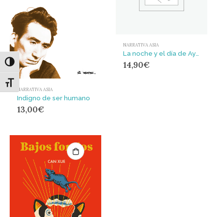
NARRATIVA ASIA
La noche y el día de Ayami
14,90
€
Alternar alto contraste
Alternar tamaño de letra
NARRATIVA ASIA
Indigno de ser humano
13,00
€