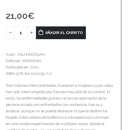
21,00
€
AÑADIR AL CARRITO
Autor: ASLI ERDOGAN
Editorial: ARMAENIA
Publicado en: 2021
ISBN: 978-84-120039-7-0
Tres historias interconectadas muestran a mujeres cuyas vidas
han sido interrumpidas por fuerzas más allá de su control. El
exilio, las enfermedades graves o el encarcelamiento de la
persona amada son enfrentados con resiliencia, fuerza y
audacia, aunque no se pueda deshacer lo que el destino ha
forjado. Estos relatos atmosféricos e introspectivos culminan
en una novela experimental de múltiples voces, donde el