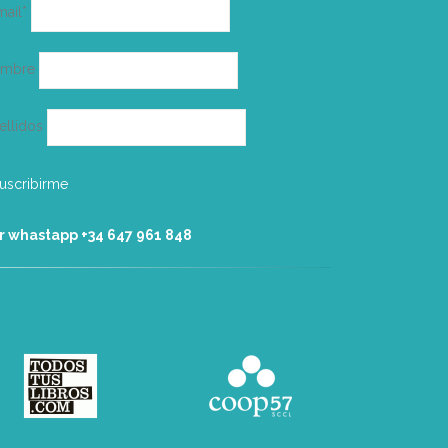
Correo
mail*
electrónico
ombre
ellidos
r whastapp +34 ‭647 961 848‬