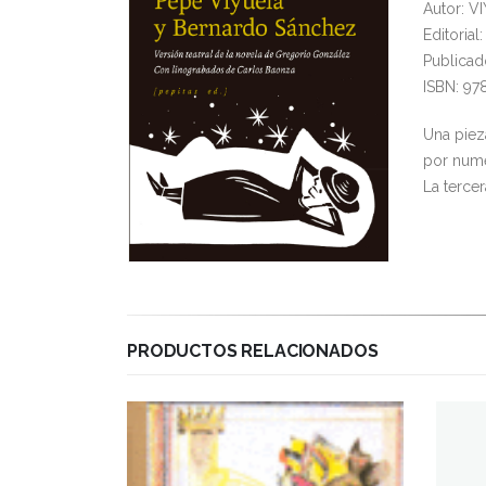
Autor: 
Editoria
Publicad
ISBN: 97
Una piez
por nume
La terce
PRODUCTOS RELACIONADOS