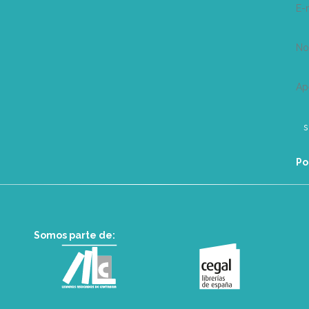
E-
N
Ap
Po
Somos parte de: