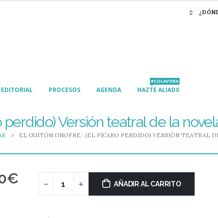
¿DÓN
#COLAVORA
EDITORIAL
PROCESOS
AGENDA
HAZTE ALIADX
ro perdido) Versión teatral de la nov
AS
EL GUITÓN ONOFRE : (EL PÍCARO PERDIDO) VERSIÓN TEATRAL 
0
€
AÑADIR AL CARRITO