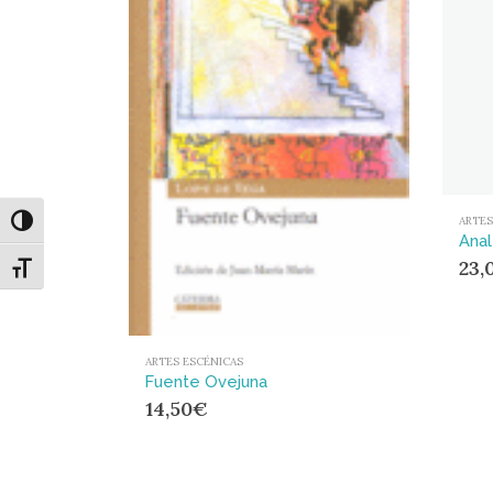
ARTES
Alternar alto contraste
23,
Alternar tamaño de letra
ARTES ESCÉNICAS
Fuente Ovejuna
14,50
€