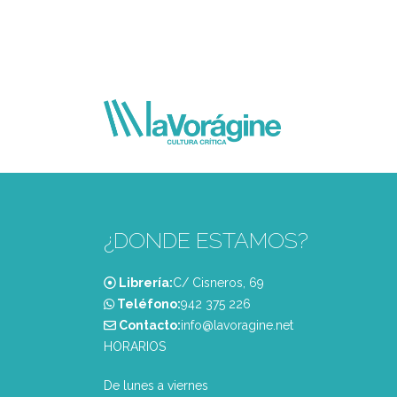
¿DONDE ESTAMOS?
Librería:
C/ Cisneros, 69
Teléfono:
‭942 375 226‬
Contacto:
info@lavoragine.net
HORARIOS
De lunes a viernes