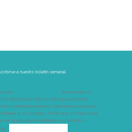
scribirse a nuestro boletín semanal
Acepto
condiciones y términos
Su dirección de
rreo electrónico solo se utiliza para enviarle
estro boletín informativo e información sobre las
tividades de la Vorágine. Puede usar el enlace para
celar la suscripción incluido en el boletín. >
Correo
mail*