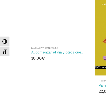
Alternar alto contraste
NARRATIVA CANTABRIA
Al comenzar el día y otros cuentos
Alternar tamaño de letra
10,00
€
NARRA
Vamo
22,