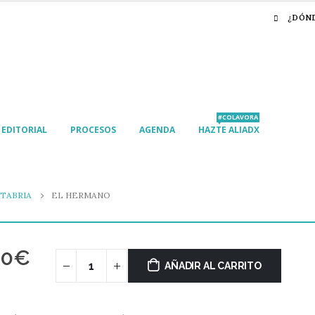
¿DÓN
#COLAVORA
EDITORIAL
PROCESOS
AGENDA
HAZTE ALIADX
TABRIA
EL HERMANO
00
€
AÑADIR AL CARRITO