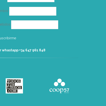
electrónico
ombre
ellidos
r whastapp +34 ‭647 961 848‬