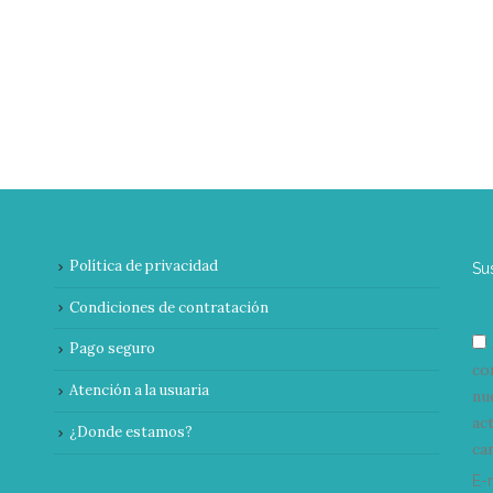
Política de privacidad
Su
Condiciones de contratación
Pago seguro
co
Atención a la usuaria
nu
ac
¿Donde estamos?
can
E-