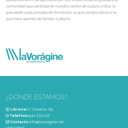
comunidad que participa de nuestro centro de cultura crítica, la
que asiste a las jornadas de formación, la que compra libros o la
que hace aportes de tiempo o dinero.
¿DONDE ESTAMOS?
Librería:
C/ Cisneros, 69
Teléfono:
‭942 375 226‬
Contacto:
info@lavoragine.net