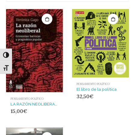
Alternar alto contraste
Alternar tamaño de letra
PENSAMIENTO POLÍTICO
El libro de la política
32,50
€
PENSAMIENTO POLÍTICO
LA RAZÓN NEOLIBERAL : Economías barrocas y pragmatismo popular
15,00
€