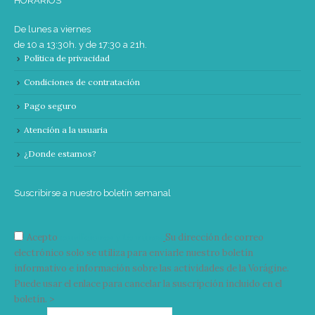
HORARIOS
De lunes a viernes
de 10 a 13:30h. y de 17:30 a 21h.
Política de privacidad
Condiciones de contratación
Pago seguro
Atención a la usuaria
¿Donde estamos?
Suscribirse a nuestro boletín semanal
Acepto
condiciones y términos
Su dirección de correo
electrónico solo se utiliza para enviarle nuestro boletín
informativo e información sobre las actividades de la Vorágine.
Puede usar el enlace para cancelar la suscripción incluido en el
boletín. >
Correo