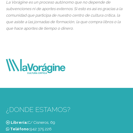
La Vorágine es un proceso autónomo que no depende de
subvenciones ni de aportes externos. Si esto es así es gracias a la
comunidad que participa de nuestro centro de cultura crítica, la
que asiste a las jornadas de formación, la que compra libros o la
que hace aportes de tiempo o dinero.
¿DONDE ESTAMOS?
Librería:
C/ Cisneros, 69
Teléfono:
‭942 375 226‬