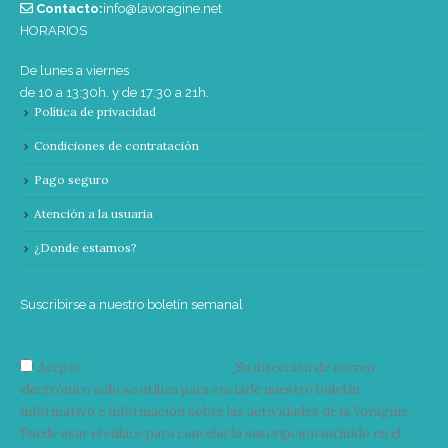
Contacto:
info@lavoragine.net
HORARIOS
De lunes a viernes
de 10 a 13:30h. y de 17:30 a 21h.
Política de privacidad
Condiciones de contratación
Pago seguro
Atención a la usuaria
¿Donde estamos?
Suscribirse a nuestro boletín semanal
Acepto
condiciones y términos
Su dirección de correo
electrónico solo se utiliza para enviarle nuestro boletín
informativo e información sobre las actividades de la Vorágine.
Puede usar el enlace para cancelar la suscripción incluido en el