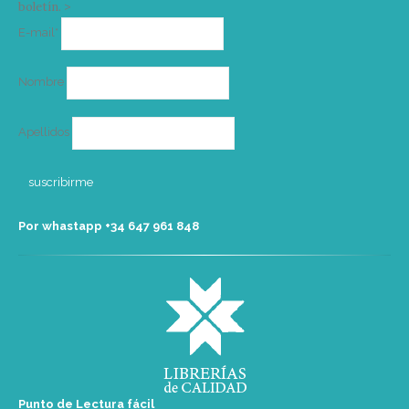
boletín. >
Correo
E-mail*
electrónico
Nombre
Apellidos
Por whastapp +34 ‭647 961 848‬
Punto de Lectura fácil