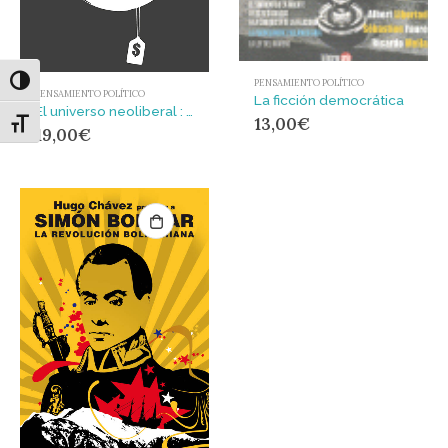
Alternar alto contraste
PENSAMIENTO POLÍTICO
PENSAMIENTO POLÍTICO
La ficción democrática
El universo neoliberal : Recuento de sus lugares comunes
13,00
€
Alternar tamaño de letra
19,00
€