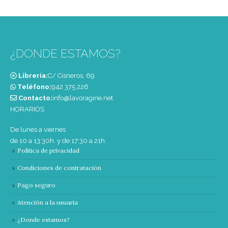
¿DONDE ESTAMOS?
Librería:
C/ Cisneros, 69
Teléfono:
‭942 375 226‬
Contacto:
info@lavoragine.net
HORARIOS
De lunes a viernes
de 10 a 13:30h. y de 17:30 a 21h.
Política de privacidad
Condiciones de contratación
Pago seguro
Atención a la usuaria
¿Donde estamos?