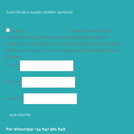
Suscribirse a nuestro boletín semanal
Acepto
condiciones y términos
Su dirección de correo
electrónico solo se utiliza para enviarle nuestro boletín
informativo e información sobre las actividades de la Vorágine.
Puede usar el enlace para cancelar la suscripción incluido en el
boletín. >
Correo
E-mail*
electrónico
Nombre
Apellidos
Por whastapp +34 ‭647 961 848‬