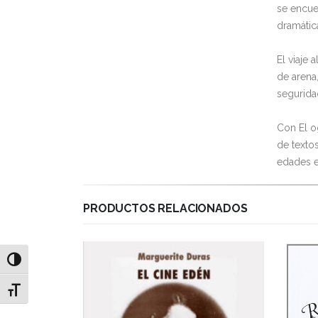
se encue
dramátic
El viaje 
de arena
segurida
Con El o
de textos
edades e
PRODUCTOS RELACIONADOS
Alternar alto contraste
Alternar tamaño de letra