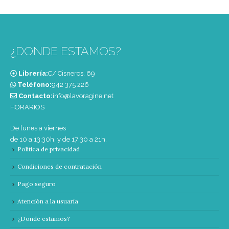
¿DONDE ESTAMOS?
Librería:
C/ Cisneros, 69
Teléfono:
‭942 375 226‬
Contacto:
info@lavoragine.net
HORARIOS
De lunes a viernes
de 10 a 13:30h. y de 17:30 a 21h.
Política de privacidad
Condiciones de contratación
Pago seguro
Atención a la usuaria
¿Donde estamos?