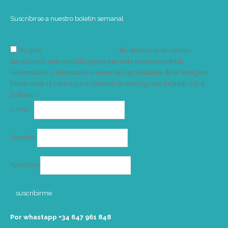
Suscribirse a nuestro boletín semanal
Acepto
condiciones y términos
Su dirección de correo
electrónico solo se utiliza para enviarle nuestro boletín
informativo e información sobre las actividades de la Vorágine.
Puede usar el enlace para cancelar la suscripción incluido en el
boletín. >
Correo
E-mail*
electrónico
Nombre
Apellidos
Por whastapp +34 ‭647 961 848‬