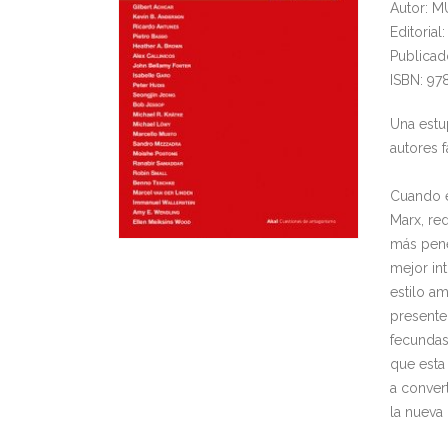
Autor: 
Editorial
Publicad
ISBN: 9
Una estu
autores 
Cuando e
Marx, re
más pene
mejor in
estilo am
presente
fecundas
que esta
a conver
la nueva