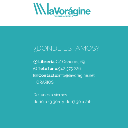
¿DONDE ESTAMOS?
Librería:
C/ Cisneros, 69
Teléfono:
‭942 375 226‬
Contacto:
info@lavoragine.net
HORARIOS
De lunes a viernes
de 10 a 13:30h. y de 17:30 a 21h.