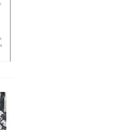
y
a,
a.