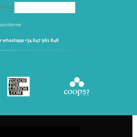
ellidos
r whastapp +34 ‭647 961 848‬