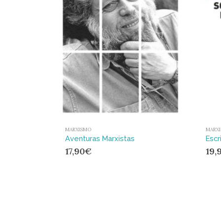
MARXISMO
MARX
Aventuras Marxistas
17,90
€
19,