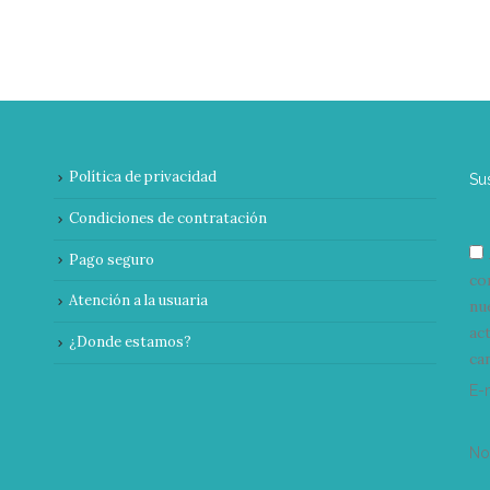
Política de privacidad
Su
Condiciones de contratación
Pago seguro
co
Atención a la usuaria
nu
ac
¿Donde estamos?
can
E-
N