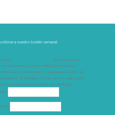
scribirse a nuestro boletín semanal
Acepto
condiciones y términos
Su dirección de
rreo electrónico solo se utiliza para enviarle
estro boletín informativo e información sobre las
tividades de la Vorágine. Puede usar el enlace para
celar la suscripción incluido en el boletín. >
Correo
mail*
electrónico
ombre