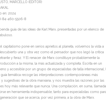
MUSTO, MARCELLO (EDITOR)
: AKAL
o en: 2024
78-84-460-5506-8
penda guía de las ideas de Karl Marx, presentadas por un elenco de
fabuloso.
l capitalismo pone en serios aprietos al planeta, volvemos la vista a
descubierto una y otra vez como el pensador que nos legó la crítica
trante y feraz. Y El renacer de Marx constituye probablemente la
troducción a la misma, la más actualizada y completa. Escrita en un
eno y accesible por un grupo de especialistas de talla internacional, 
 guía temática recoge las interpretaciones contemporáneas más
 y sugestivas de la obra marxiana, y nos muestra las razones por las
 es hoy más relevante que nunca. Una compilación, en suma, llamada
tirse en herramienta indispensable, tanto para especialistas como par
 generación que se acerca, por vez primera, a la obra de Marx.