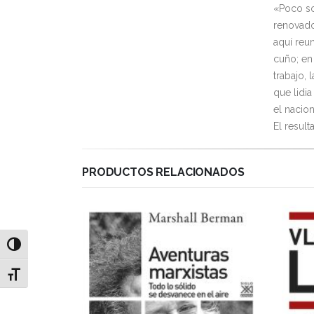
«Poco so
renovado
aquí reu
cuño; en
trabajo, 
que lidi
el nacion
El resul
PRODUCTOS RELACIONADOS
Alternar alto contraste
Alternar tamaño de letra