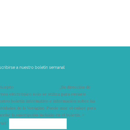
scribirse a nuestro boletín semanal
Acepto
condiciones y términos
Su dirección de
rreo electrónico solo se utiliza para enviarle
estro boletín informativo e información sobre las
tividades de la Vorágine. Puede usar el enlace para
celar la suscripción incluido en el boletín. >
Correo
mail*
electrónico