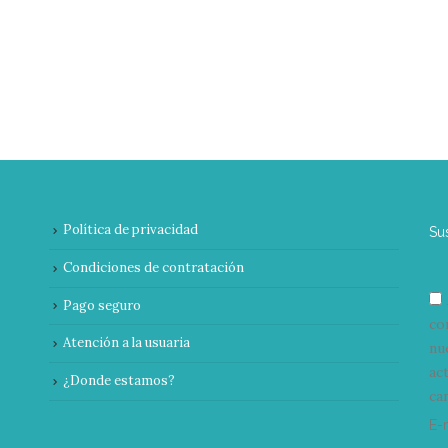
Política de privacidad
Su
Condiciones de contratación
Pago seguro
co
Atención a la usuaria
nu
ac
¿Donde estamos?
can
E-