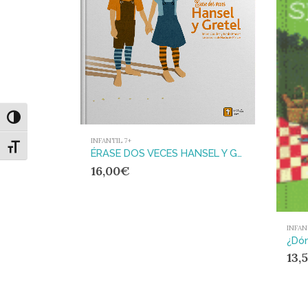
Alternar alto contraste
INFANTIL 7+
Alternar tamaño de letra
ÉRASE DOS VECES HANSEL Y GRETEL
16,00
€
INFAN
13,