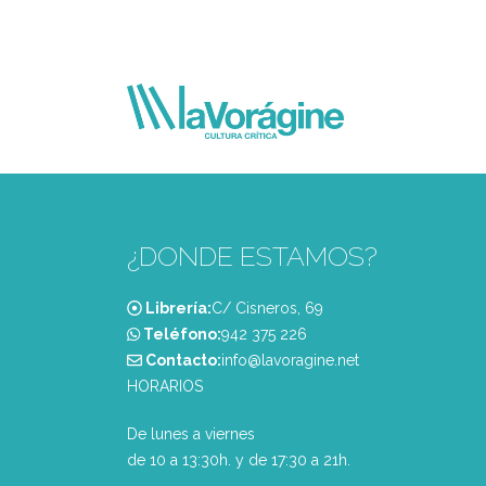
¿DONDE ESTAMOS?
Librería:
C/ Cisneros, 69
Teléfono:
‭942 375 226‬
Contacto:
info@lavoragine.net
HORARIOS
De lunes a viernes
de 10 a 13:30h. y de 17:30 a 21h.