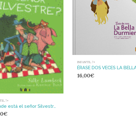
INFANTIL 7+
16,00
€
TIL 7+
¿Dónde está el señor Silvestre?
50
€