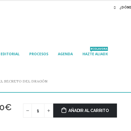
¿DÓN
#COLAVORA
EDITORIAL
PROCESOS
AGENDA
HAZTE ALIADX
EL SECRETO DEL DRAGÓN
90
€
AÑADIR AL CARRITO