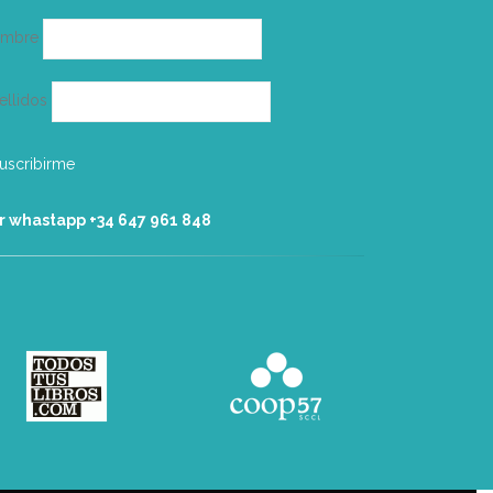
ombre
ellidos
r whastapp +34 ‭647 961 848‬