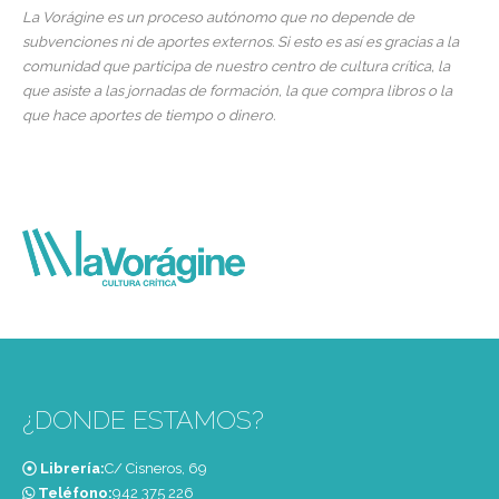
La Vorágine es un proceso autónomo que no depende de
subvenciones ni de aportes externos. Si esto es así es gracias a la
comunidad que participa de nuestro centro de cultura crítica, la
que asiste a las jornadas de formación, la que compra libros o la
que hace aportes de tiempo o dinero.
¿DONDE ESTAMOS?
Librería:
C/ Cisneros, 69
Teléfono:
‭942 375 226‬