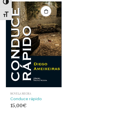
Alternar alto contraste
Alternar tamaño de letra
NOVELA NEGRA
Conduce rápido
15,00
€