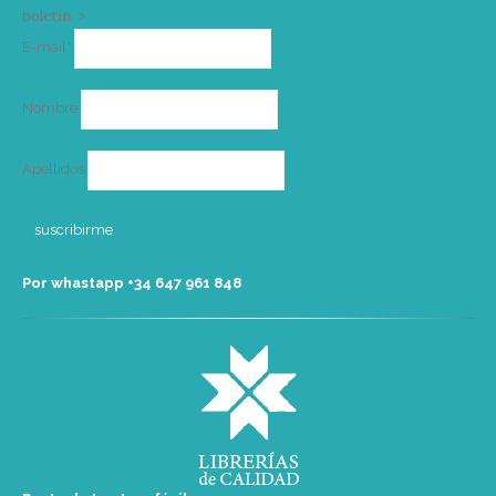
boletín. >
Correo
E-mail*
electrónico
Nombre
Apellidos
Por whastapp +34 ‭647 961 848‬