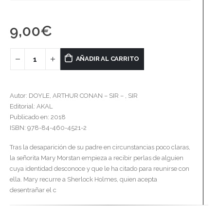
9,00
€
AÑADIR AL CARRITO
Autor: DOYLE, ARTHUR CONAN – SIR – , SIR
Editorial: AKAL
Publicado en: 2018
ISBN: 978-84-460-4521-2
Tras la desaparición de su padre en circunstancias poco claras,
la señorita Mary Morstan empieza a recibir perlas de alguien
cuya identidad desconoce y que le ha citado para reunirse con
ella. Mary recurre a Sherlock Holmes, quien acepta
desentrañar el c