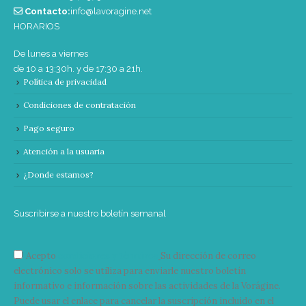
Contacto:
info@lavoragine.net
HORARIOS
De lunes a viernes
de 10 a 13:30h. y de 17:30 a 21h.
Política de privacidad
Condiciones de contratación
Pago seguro
Atención a la usuaria
¿Donde estamos?
Suscribirse a nuestro boletín semanal
Acepto
condiciones y términos
Su dirección de correo
electrónico solo se utiliza para enviarle nuestro boletín
informativo e información sobre las actividades de la Vorágine.
Puede usar el enlace para cancelar la suscripción incluido en el