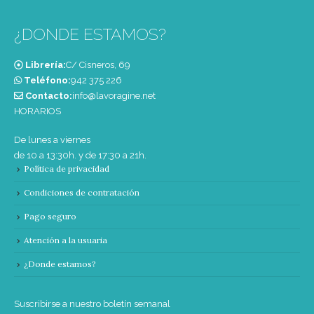
¿DONDE ESTAMOS?
Librería:
C/ Cisneros, 69
Teléfono:
‭942 375 226‬
Contacto:
info@lavoragine.net
HORARIOS
De lunes a viernes
de 10 a 13:30h. y de 17:30 a 21h.
Política de privacidad
Condiciones de contratación
Pago seguro
Atención a la usuaria
¿Donde estamos?
Suscribirse a nuestro boletín semanal