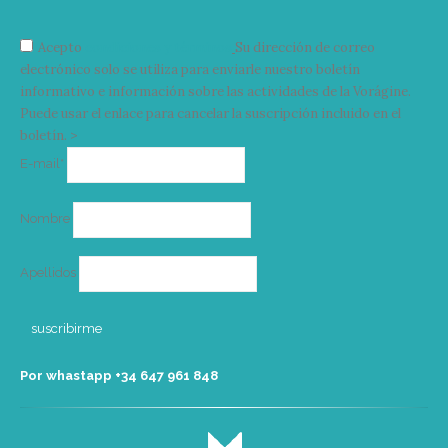
Acepto
condiciones y términos
Su dirección de correo
electrónico solo se utiliza para enviarle nuestro boletín
informativo e información sobre las actividades de la Vorágine.
Puede usar el enlace para cancelar la suscripción incluido en el
boletín. >
Correo
E-mail*
electrónico
Nombre
Apellidos
Por whastapp +34 ‭647 961 848‬