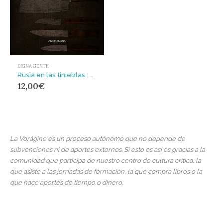
DIGNA GENTE
Rusia en las tinieblas : Autobiografía de una nihilista
12,00
€
La Vorágine es un proceso autónomo que no depende de
subvenciones ni de aportes externos. Si esto es así es gracias a la
comunidad que participa de nuestro centro de cultura crítica, la
que asiste a las jornadas de formación, la que compra libros o la
que hace aportes de tiempo o dinero.