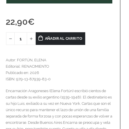
22,90
€
AÑADIR AL CARRITO
Autor: FORTÚN, ELENA
Editorial: RENACIMIENTO
Publicado en: 2026
ISBN: 979-13-87939-83-0
Encarnación Aragoneses (Elena Fortún) escribió cientos de
cartas desde su exilio argentino (1939-1948). El destinatario es
su hijo Luis, exiliado a su vez en Nueva York. Cartas que son el
único recurso para mantener el lazo de unión de una familia
separada de forma forzosa y con pocas esperanzas de volver a
encontrarse. Desde Buenos Aires Encarna se preocupa y vela
por su hijo, pero también cuenta. Cuenta su día a día dando