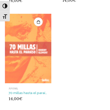
14,00
€
14,00
€
Alternar alto contraste
Alternar tamaño de letra
JUVENIL
70 millas hasta el paraíso
14,00
€