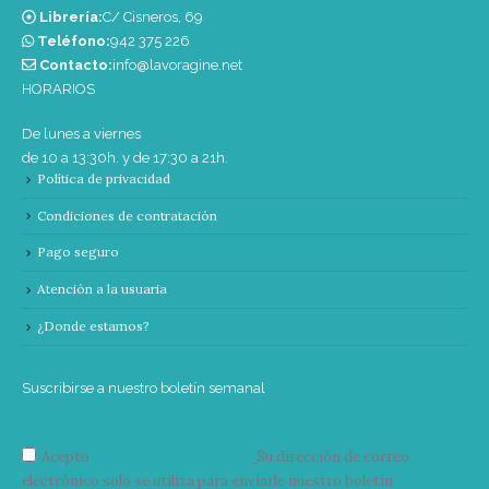
Librería:
C/ Cisneros, 69
Teléfono:
‭942 375 226‬
Contacto:
info@lavoragine.net
HORARIOS
De lunes a viernes
de 10 a 13:30h. y de 17:30 a 21h.
Política de privacidad
Condiciones de contratación
Pago seguro
Atención a la usuaria
¿Donde estamos?
Suscribirse a nuestro boletín semanal
Acepto
condiciones y términos
Su dirección de correo
electrónico solo se utiliza para enviarle nuestro boletín