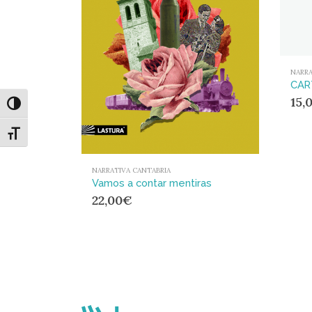
NARRA
15,
Alternar alto contraste
Alternar tamaño de letra
NARRATIVA CANTABRIA
Vamos a contar mentiras
22,00
€