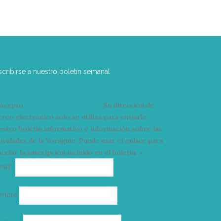
scribirse a nuestro boletín semanal
Acepto
condiciones y términos
Su dirección de
rreo electrónico solo se utiliza para enviarle
estro boletín informativo e información sobre las
tividades de la Vorágine. Puede usar el enlace para
celar la suscripción incluido en el boletín. >
Correo
mail*
electrónico
ombre