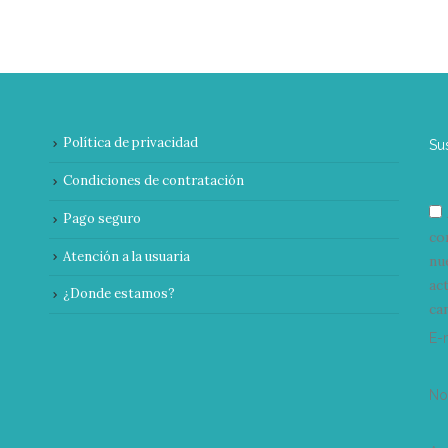
Política de privacidad
Su
Condiciones de contratación
Pago seguro
co
Atención a la usuaria
nu
ac
¿Donde estamos?
can
E-
N