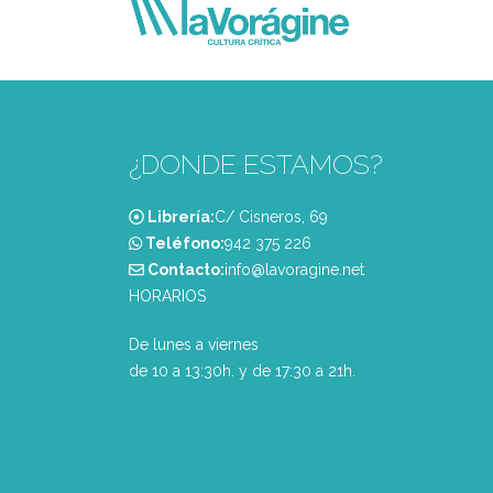
¿DONDE ESTAMOS?
Librería:
C/ Cisneros, 69
Teléfono:
‭942 375 226‬
Contacto:
info@lavoragine.net
HORARIOS
De lunes a viernes
de 10 a 13:30h. y de 17:30 a 21h.