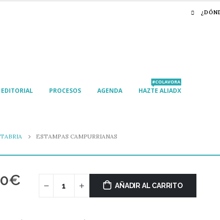
¿DÓN
#COLAVORA
EDITORIAL
PROCESOS
AGENDA
HAZTE ALIADX
TABRIA
ESTAMPAS CAMPURRIANAS
00
€
AÑADIR AL CARRITO