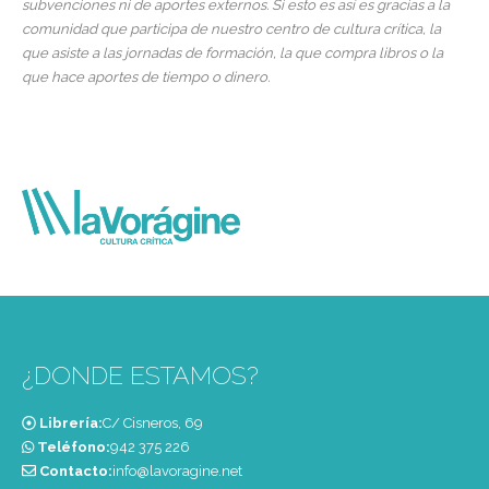
subvenciones ni de aportes externos. Si esto es así es gracias a la
comunidad que participa de nuestro centro de cultura crítica, la
que asiste a las jornadas de formación, la que compra libros o la
que hace aportes de tiempo o dinero.
¿DONDE ESTAMOS?
Librería:
C/ Cisneros, 69
Teléfono:
‭942 375 226‬
Contacto:
info@lavoragine.net