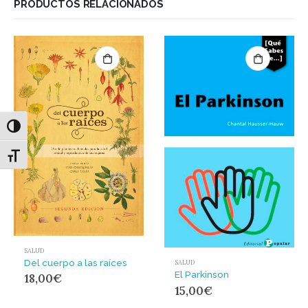
PRODUCTOS RELACIONADOS
Alternar alto contraste
Alternar tamaño de letra
SALUD
Del cuerpo a las raíces
SALUD
El Parkinson
18,00
€
15,00
€