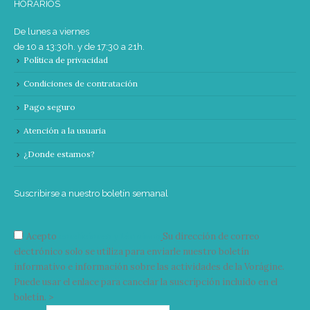
HORARIOS
De lunes a viernes
de 10 a 13:30h. y de 17:30 a 21h.
Política de privacidad
Condiciones de contratación
Pago seguro
Atención a la usuaria
¿Donde estamos?
Suscribirse a nuestro boletín semanal
Acepto
condiciones y términos
Su dirección de correo
electrónico solo se utiliza para enviarle nuestro boletín
informativo e información sobre las actividades de la Vorágine.
Puede usar el enlace para cancelar la suscripción incluido en el
boletín. >