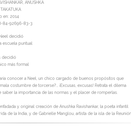
RAVISHANKAR, ANUSHKA
l: TAKATUKA
o en: 2014
78-84-92696-83-3
 Neel decidió
la escuela puntual
s decidió
hico más formal
aría conocer a Neel, un chico cargado de buenos propósitos que
a mala costumbre de torcerse?… ¡Excusas, excusas! Retrata el dilema
de saber la importancia de las normas y el placer de romperlas.
nfadada y original creación de Anushka Ravishankar, la poeta infantil
da de la India, y de Gabrielle Manglou, artista de la isla de la Reunión