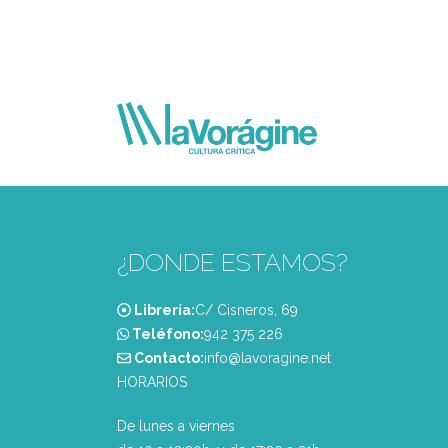
¿DONDE ESTAMOS?
Librería:
C/ Cisneros, 69
Teléfono:
‭942 375 226‬
Contacto:
info@lavoragine.net
HORARIOS
De lunes a viernes