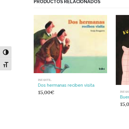
PRODUCTOS RELACIONADOS
Alternar alto contraste
Alternar tamaño de letra
INFANTIL
Dos hermanas reciben visita
15,00
€
INFAN
Buen
15,