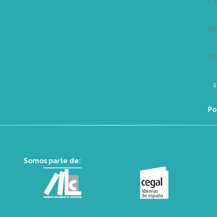
E-
N
Ap
Po
Somos parte de: