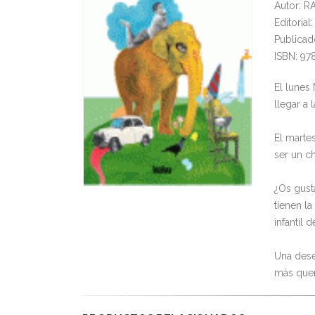
Autor: 
Editoria
Publicad
ISBN: 9
El lunes
llegar a 
El marte
ser un c
¿Os gust
tienen l
infantil 
Una dese
más queri