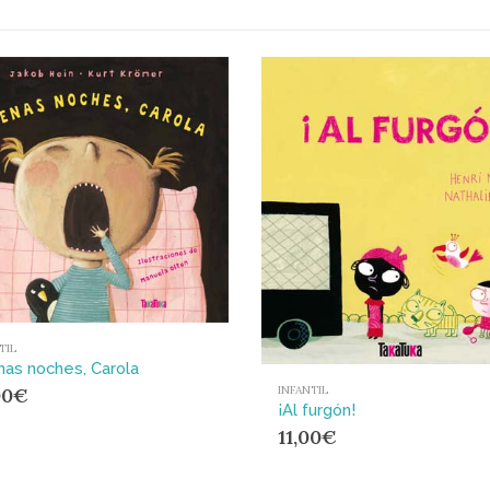
TIL
as noches, Carola
INFANTIL
00
€
¡Al furgón!
11,00
€