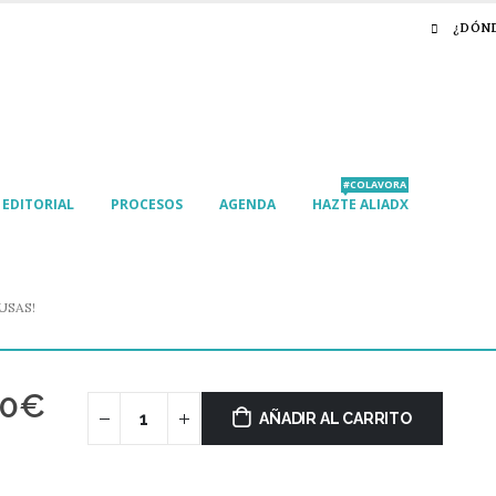
¿DÓN
#COLAVORA
EDITORIAL
PROCESOS
AGENDA
HAZTE ALIADX
USAS!
00
€
AÑADIR AL CARRITO