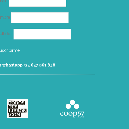
mail*
electrónico
ombre
ellidos
r whastapp +34 ‭647 961 848‬