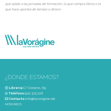
que asiste a las jornadas de formación, la que compra libros o la
que hace aportes de tiempo o dinero.
¿DONDE ESTAMOS?
Librería:
C/ Cisneros, 69
Teléfono:
‭942 375 226‬
Contacto:
info@lavoragine.net
HORARIOS