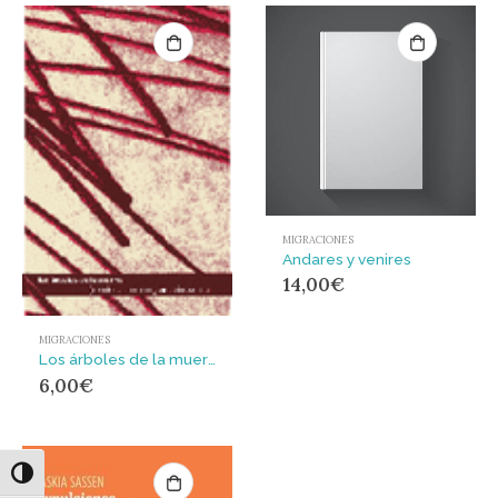
MIGRACIONES
Andares y venires
14,00
€
MIGRACIONES
Los árboles de la muerte : crónica de un inmigrante sin papeles
6,00
€
Alternar alto contraste