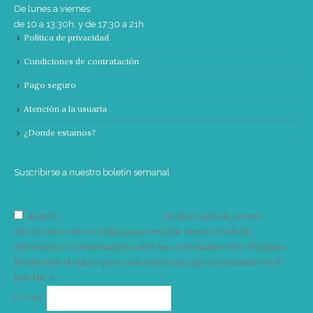
De lunes a viernes
de 10 a 13:30h. y de 17:30 a 21h.
Política de privacidad
Condiciones de contratación
Pago seguro
Atención a la usuaria
¿Donde estamos?
Suscribirse a nuestro boletín semanal
Acepto
condiciones y términos
Su dirección de correo
electrónico solo se utiliza para enviarle nuestro boletín
informativo e información sobre las actividades de la Vorágine.
Puede usar el enlace para cancelar la suscripción incluido en el
boletín. >
Correo
E-mail*
electrónico