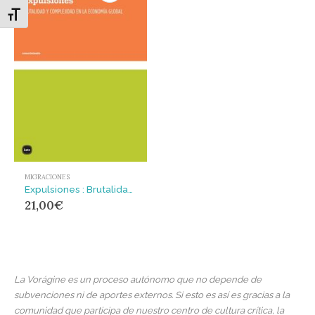
Alternar tamaño de letra
MIGRACIONES
Expulsiones : Brutalidad y complejidad en la economía global
21,00
€
La Vorágine es un proceso autónomo que no depende de
subvenciones ni de aportes externos. Si esto es así es gracias a la
comunidad que participa de nuestro centro de cultura crítica, la