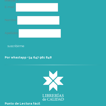
boletín. >
Correo
E-mail*
electrónico
Nombre
Apellidos
Por whastapp +34 ‭647 961 848‬
Punto de Lectura fácil