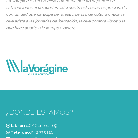
La Vorágine es un proceso autónomo que no depende de
subvenciones ni de aportes externos. Si esto es así es gracias a la
comunidad que participa de nuestro centro de cultura crítica, la
que asiste a las jornadas de formación, la que compra libros o la
que hace aportes de tiempo o dinero.
¿DONDE ESTAMOS?
Librería:
C/ Cisneros, 69
Teléfono:
‭942 375 226‬