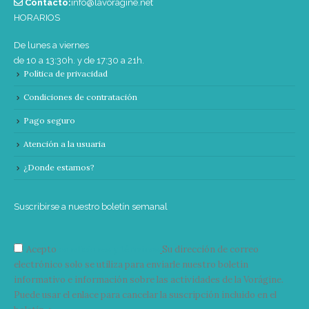
Contacto:
info@lavoragine.net
HORARIOS
De lunes a viernes
de 10 a 13:30h. y de 17:30 a 21h.
Política de privacidad
Condiciones de contratación
Pago seguro
Atención a la usuaria
¿Donde estamos?
Suscribirse a nuestro boletín semanal
Acepto
condiciones y términos
Su dirección de correo
electrónico solo se utiliza para enviarle nuestro boletín
informativo e información sobre las actividades de la Vorágine.
Puede usar el enlace para cancelar la suscripción incluido en el