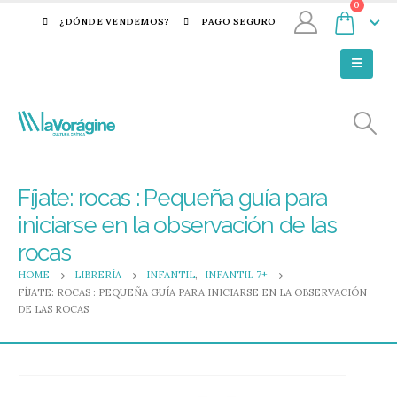
0
¿DÓNDE VENDEMOS?
PAGO SEGURO
Fíjate: rocas : Pequeña guía para
iniciarse en la observación de las
rocas
HOME
LIBRERÍA
INFANTIL
,
INFANTIL 7+
FÍJATE: ROCAS : PEQUEÑA GUÍA PARA INICIARSE EN LA OBSERVACIÓN
DE LAS ROCAS