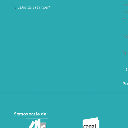
ac
¿Donde estamos?
can
E-
N
Ap
Po
Somos parte de: