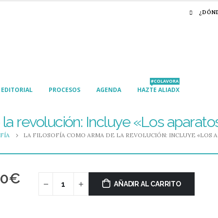
¿DÓN
#COLAVORA
EDITORIAL
PROCESOS
AGENDA
HAZTE ALIADX
la revolución: Incluye «Los aparato
FÍA
LA FILOSOFÍA COMO ARMA DE LA REVOLUCIÓN: INCLUYE «LOS
00
€
AÑADIR AL CARRITO