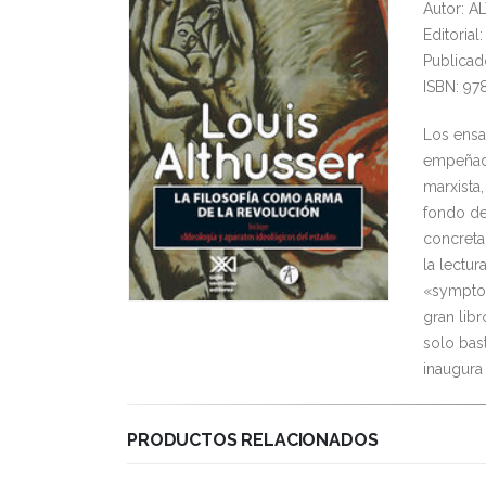
Autor: A
Editoria
Publicad
ISBN: 97
Los ensa
empeñado
marxista
fondo de
concreta
la lectur
«symptom
gran libr
solo bas
inaugura
PRODUCTOS RELACIONADOS