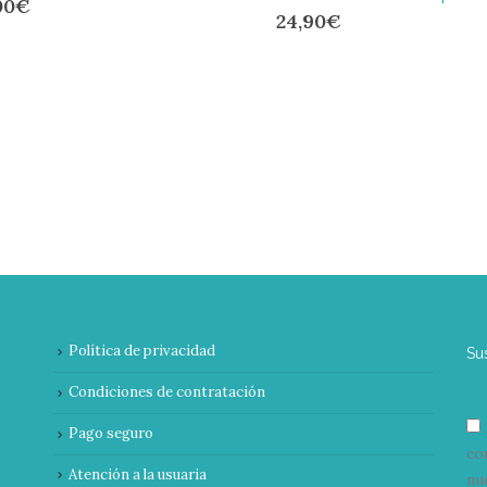
00
€
24,90
€
Política de privacidad
Su
Condiciones de contratación
Pago seguro
co
Atención a la usuaria
nu