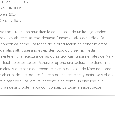
LTHUSSER, LOUIS
l: ANTHROPOS
o en: 2014
8-84-15260-75-2
yos aquí reunidos muestran la continuidad de un trabajo teórico
 en establecer las coordenadas fundamentales de la filosofía
, concebida como una teoría de la producción de conocimientos. El
l análisis althusseriano es epistemológico y se manifiesta
mente en una relectura de las obras teóricas fundamentales de Marx.
a literal de estos textos, Althusser opone una lectura que denomina
ale», y que parte del reconocimiento del texto de Marx no como u
o abierto, donde todo está dicho de manera clara y definitiva y al que
ta glosar con una lectura inocente, sino como un discurso que
 una nueva problemática con conceptos todavía inadecuados.