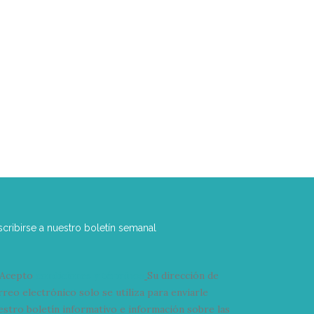
scribirse a nuestro boletín semanal
Acepto
condiciones y términos
Su dirección de
rreo electrónico solo se utiliza para enviarle
estro boletín informativo e información sobre las