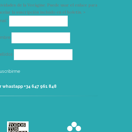
tividades de la Vorágine. Puede usar el enlace para
celar la suscripción incluido en el boletín. >
Correo
mail*
electrónico
ombre
ellidos
r whastapp +34 ‭647 961 848‬