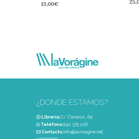
25,
13,00
€
¿DONDE ESTAMOS?
Librería:
C/ Cisneros, 69
Teléfono:
‭942 375 226‬
Contacto:
info@lavoragine.net