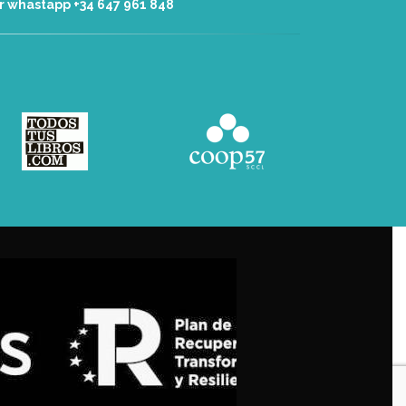
r whastapp +34 ‭647 961 848‬