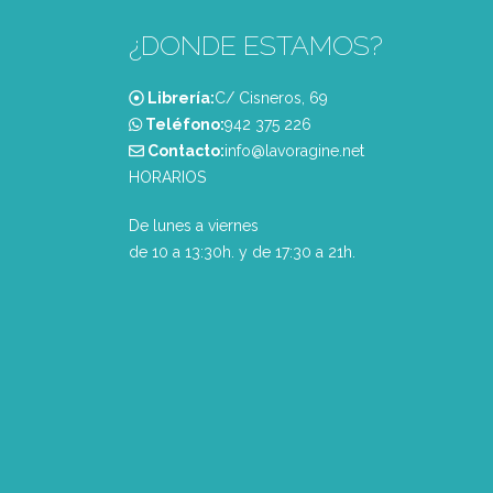
¿DONDE ESTAMOS?
Librería:
C/ Cisneros, 69
Teléfono:
‭942 375 226‬
Contacto:
info@lavoragine.net
HORARIOS
De lunes a viernes
de 10 a 13:30h. y de 17:30 a 21h.