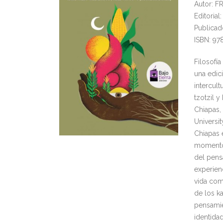
Autor: 
Editoria
Publicad
ISBN: 97
Filosofí
una edic
intercult
tzotzil y
Chiapas,
Universit
Chiapas 
momentos
del pens
experienc
vida com
de los k
pensamie
identidad