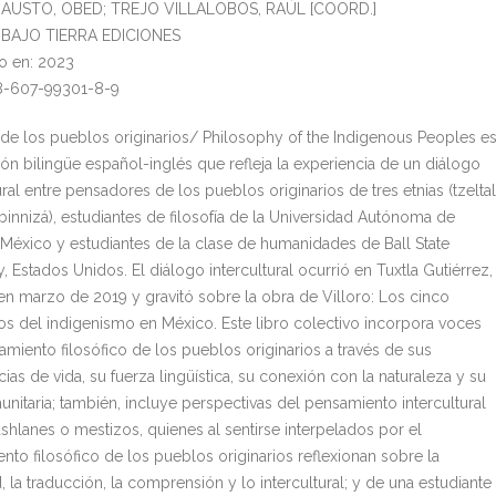
FRAUSTO, OBED; TREJO VILLALOBOS, RAÚL [COORD.]
l: BAJO TIERRA EDICIONES
o en: 2023
8-607-99301-8-9
a de los pueblos originarios/ Philosophy of the Indigenous Peoples e
ión bilingüe español-inglés que refleja la experiencia de un diálogo
ural entre pensadores de los pueblos originarios de tres etnias (tzeltal
 binnizá), estudiantes de filosofía de la Universidad Autónoma de
 México y estudiantes de la clase de humanidades de Ball State
y, Estados Unidos. El diálogo intercultural ocurrió en Tuxtla Gutiérrez,
en marzo de 2019 y gravitó sobre la obra de Villoro: Los cinco
 del indigenismo en México. Este libro colectivo incorpora voces
amiento filosófico de los pueblos originarios a través de sus
ias de vida, su fuerza lingüística, su conexión con la naturaleza y su
unitaria; también, incluye perspectivas del pensamiento intercultural
ashlanes o mestizos, quienes al sentirse interpelados por el
nto filosófico de los pueblos originarios reflexionan sobre la
, la traducción, la comprensión y lo intercultural; y de una estudiante