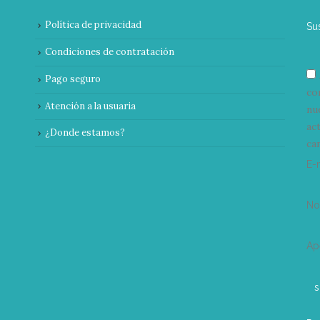
Política de privacidad
Su
Condiciones de contratación
Pago seguro
co
Atención a la usuaria
nu
ac
¿Donde estamos?
can
E-
N
Ap