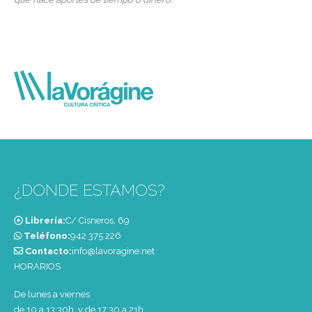
¿DONDE ESTAMOS?
Librería:
C/ Cisneros, 69
Teléfono:
‭942 375 226‬
Contacto:
info@lavoragine.net
HORARIOS
De lunes a viernes
de 10 a 13:30h. y de 17:30 a 21h.