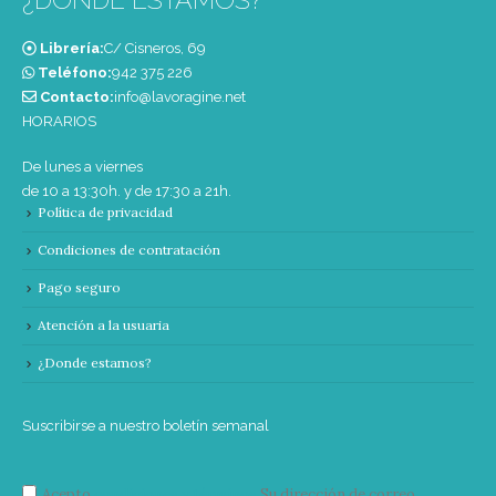
Librería:
C/ Cisneros, 69
Teléfono:
‭942 375 226‬
Contacto:
info@lavoragine.net
HORARIOS
De lunes a viernes
de 10 a 13:30h. y de 17:30 a 21h.
Política de privacidad
Condiciones de contratación
Pago seguro
Atención a la usuaria
¿Donde estamos?
Suscribirse a nuestro boletín semanal
Acepto
condiciones y términos
Su dirección de correo