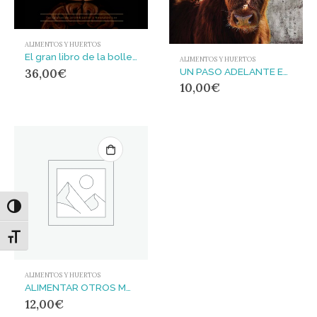
ALIMENTOS Y HUERTOS
El gran libro de la bollería : Clásica • De tendencia • De prestigio
ALIMENTOS Y HUERTOS
UN PASO ADELANTE EN DEFENSA DE LOS ANIMALES
36,00
€
10,00
€
Alternar alto contraste
Alternar tamaño de letra
ALIMENTOS Y HUERTOS
ALIMENTAR OTROS MODELOS : GUÍA DIDÁCTICA SOBRE ALIMENTACIÓN SOSTENIBLE
12,00
€