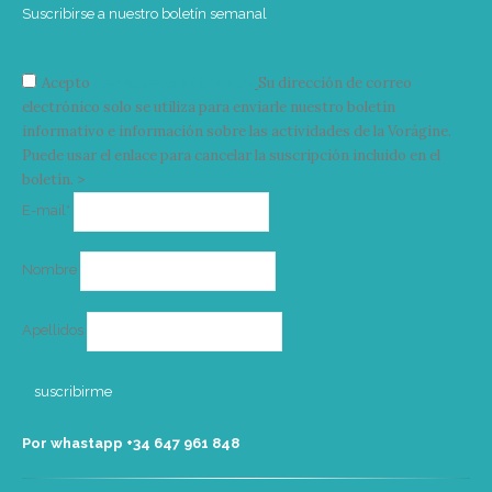
Suscribirse a nuestro boletín semanal
Acepto
condiciones y términos
Su dirección de correo
electrónico solo se utiliza para enviarle nuestro boletín
informativo e información sobre las actividades de la Vorágine.
Puede usar el enlace para cancelar la suscripción incluido en el
boletín. >
Correo
E-mail*
electrónico
Nombre
Apellidos
Por whastapp +34 ‭647 961 848‬