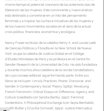
mismo tiempo el potencial visionario de las anteriores olas de
liberación de las mujeres. Este convincente y nuevo análisis
está destinado a convertirse en un hito del pensamiento
feminista y a inspirar las luchas e iniciativas de las mujeres y
de los nuevos movimientos sociales en el seno de la actual
crisis política, financiera, económica y ecológica.
Nancy Fraser es titular de la cátedra Henry A. and Louise Loeb
de Ciencias Políticas y Filosofía en la New School de Nueva
York; ocupa la cátedra de Justicia Global en el Collège
d’Études Mondiales de París y es profesora en el Centre for
Gender Research de la Universidad de Oslo. Ha sido fundadora
y durante muchos años coeditora de la revista Constellations,
de cuyo consejo editorial sigue formando parte. Entre sus
libros se incluyen: Unruly Practices: Power, Discourse, and
Gender in Contemporary Social Theory (1989); Revaluing
French Feminism: Critical Essays on Difference, Agency, and
Culture (coeditado con Sandra Bartky, 1992); Feminist
Contentions: A Philosophical Exchange (con Seyla Benhabib,
Judith Butler y Drucilla Cornwall, 1994); Justice Interruptus: