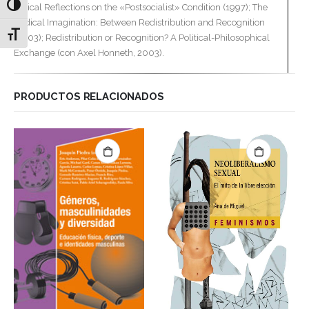
Alternar alto contraste
Critical Reflections on the «Postsocialist» Condition (1997); The
Radical Imagination: Between Redistribution and Recognition
Alternar tamaño de letra
(2003); Redistribution or Recognition? A Political-Philosophical
Exchange (con Axel Honneth, 2003).
PRODUCTOS RELACIONADOS