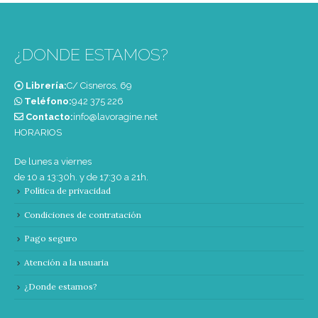
¿DONDE ESTAMOS?
Librería:
C/ Cisneros, 69
Teléfono:
‭942 375 226‬
Contacto:
info@lavoragine.net
HORARIOS
De lunes a viernes
de 10 a 13:30h. y de 17:30 a 21h.
Política de privacidad
Condiciones de contratación
Pago seguro
Atención a la usuaria
¿Donde estamos?