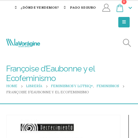
0
¿DÓNDE VENDEMOS?
PAGO SEGURO
Françoise d’Eaubonne y el
Ecofeminismo
HOME
LIBRERÍA
FEMINISMOS Y LGTBIQ+
,
FEMINISMOS
FRANÇOISE D’EAUBONNE Y EL ECOFEMINISMO