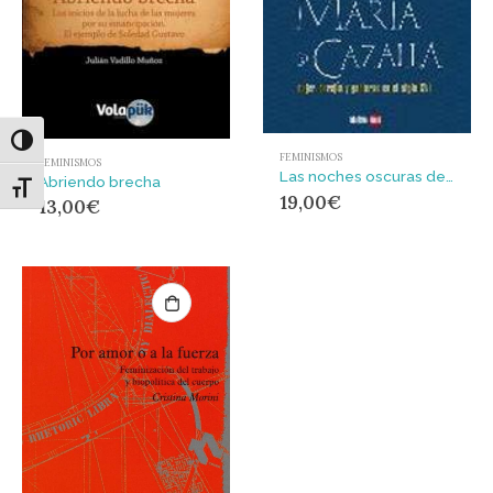
Alternar alto contraste
FEMINISMOS
FEMINISMOS
Las noches oscuras de María de Cazalla : mujer, herejía y gobernabilidad en el siglo XVI
Abriendo brecha
Alternar tamaño de letra
19,00
€
13,00
€