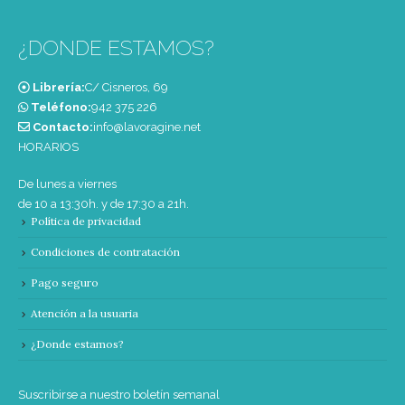
¿DONDE ESTAMOS?
Librería:
C/ Cisneros, 69
Teléfono:
‭942 375 226‬
Contacto:
info@lavoragine.net
HORARIOS
De lunes a viernes
de 10 a 13:30h. y de 17:30 a 21h.
Política de privacidad
Condiciones de contratación
Pago seguro
Atención a la usuaria
¿Donde estamos?
Suscribirse a nuestro boletín semanal