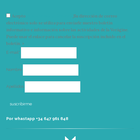
Acepto
condiciones y términos
Su dirección de correo
electrónico solo se utiliza para enviarle nuestro boletín
informativo e información sobre las actividades de la Vorágine.
Puede usar el enlace para cancelar la suscripción incluido en el
boletín. >
Correo
E-mail*
electrónico
Nombre
Apellidos
Por whastapp +34 ‭647 961 848‬