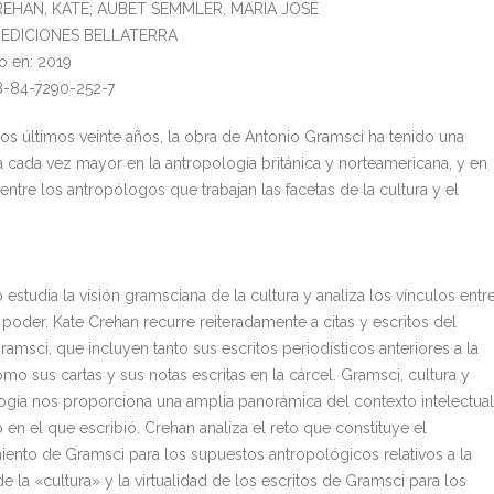
CREHAN, KATE; AUBET SEMMLER, MARÍA JOSÉ
l: EDICIONES BELLATERRA
o en: 2019
8-84-7290-252-7
los últimos veinte años, la obra de Antonio Gramsci ha tenido una
ia cada vez mayor en la antropología británica y norteamericana, y en
entre los antropólogos que trabajan las facetas de la cultura y el
o estudia la visión gramsciana de la cultura y analiza los vínculos entr
 poder. Kate Crehan recurre reiteradamente a citas y escritos del
amsci, que incluyen tanto sus escritos periodísticos anteriores a la
mo sus cartas y sus notas escritas en la cárcel. Gramsci, cultura y
ogía nos proporciona una amplia panorámica del contexto intelectual
o en el que escribió. Crehan analiza el reto que constituye el
iento de Gramsci para los supuestos antropológicos relativos a la
e la «cultura» y la virtualidad de los escritos de Gramsci para los