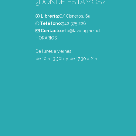
¿DONDE ESTAMOS?
Librería:
C/ Cisneros, 69
Teléfono:
‭942 375 226‬
Contacto:
info@lavoragine.net
HORARIOS
De lunes a viernes
de 10 a 13:30h. y de 17:30 a 21h.