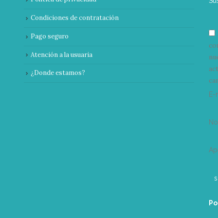
Su
Condiciones de contratación
Pago seguro
co
Atención a la usuaria
nu
ac
¿Donde estamos?
can
E-
N
Ap
Po