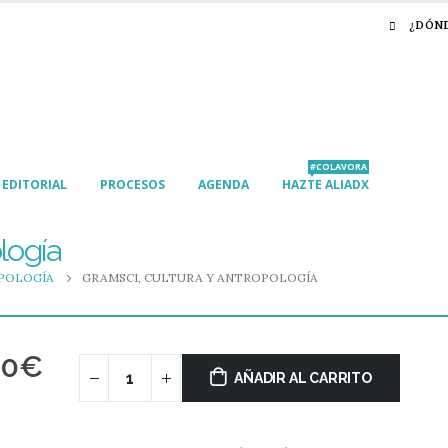
¿DÓN
#COLAVORA
EDITORIAL
PROCESOS
AGENDA
HAZTE ALIADX
logía
POLOGÍA
GRAMSCI, CULTURA Y ANTROPOLOGÍA
00
€
AÑADIR AL CARRITO