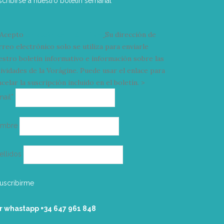
scribirse a nuestro boletín semanal
Acepto
condiciones y términos
Su dirección de
rreo electrónico solo se utiliza para enviarle
estro boletín informativo e información sobre las
tividades de la Vorágine. Puede usar el enlace para
celar la suscripción incluido en el boletín. >
Correo
mail*
electrónico
ombre
ellidos
r whastapp +34 ‭647 961 848‬