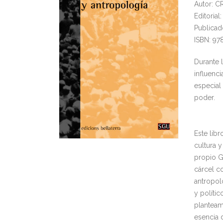
Autor: 
Editoria
Publicad
ISBN: 97
Durante 
influenc
especial 
poder.
Este libr
cultura y
propio Gr
cárcel co
antropol
y polític
planteam
esencia d