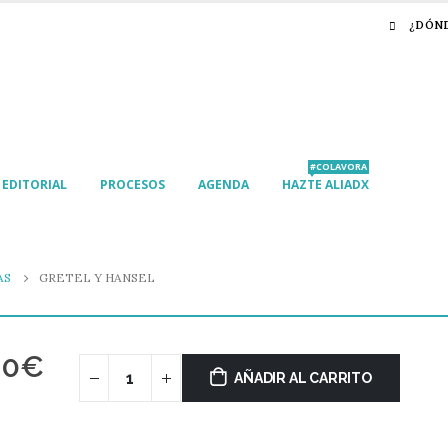
¿DÓN
#COLAVORA
EDITORIAL
PROCESOS
AGENDA
HAZTE ALIADX
AS
GRETEL Y HANSEL
00
€
AÑADIR AL CARRITO