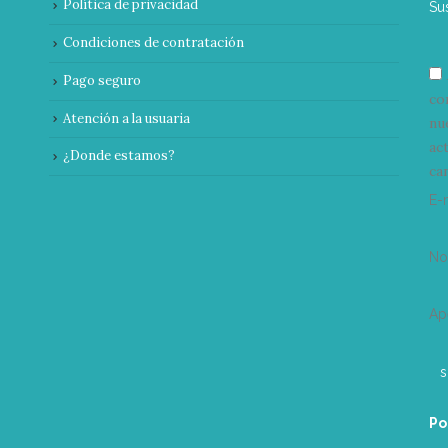
Política de privacidad
Su
Condiciones de contratación
Pago seguro
co
Atención a la usuaria
nu
ac
¿Donde estamos?
can
E-
N
Ap
Po