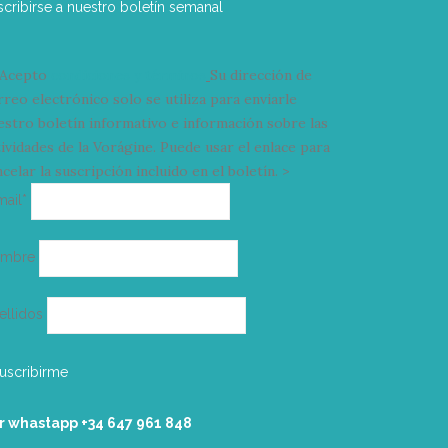
scribirse a nuestro boletín semanal
Acepto
condiciones y términos
Su dirección de
rreo electrónico solo se utiliza para enviarle
estro boletín informativo e información sobre las
tividades de la Vorágine. Puede usar el enlace para
celar la suscripción incluido en el boletín. >
Correo
mail*
electrónico
ombre
ellidos
r whastapp +34 ‭647 961 848‬