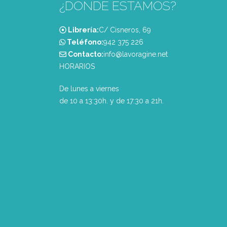
¿DONDE ESTAMOS?
Librería:
C/ Cisneros, 69
Teléfono:
‭942 375 226‬
Contacto:
info@lavoragine.net
HORARIOS
De lunes a viernes
de 10 a 13:30h. y de 17:30 a 21h.