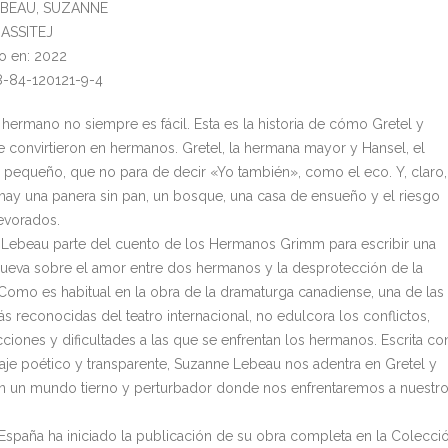
LEBEAU, SUZANNE
: ASSITEJ
o en: 2022
8-84-120121-9-4
 hermano no siempre es fácil. Esta es la historia de cómo Gretel y
e convirtieron en hermanos. Gretel, la hermana mayor y Hansel, el
pequeño, que no para de decir «Yo también», como el eco. Y, claro,
hay una panera sin pan, un bosque, una casa de ensueño y el riesgo
evorados.
Lebeau parte del cuento de los Hermanos Grimm para escribir una
 nueva sobre el amor entre dos hermanos y la desprotección de la
. Como es habitual en la obra de la dramaturga canadiense, una de las
s reconocidas del teatro internacional, no edulcora los conflictos,
cciones y dificultades a las que se enfrentan los hermanos. Escrita co
aje poético y transparente, Suzanne Lebeau nos adentra en Gretel y
n un mundo tierno y perturbador donde nos enfrentaremos a nuestr
España ha iniciado la publicación de su obra completa en la Colecci