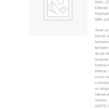
Autor: 
Editorial
Publicad
ISBN: 97
Tener un
Hansel s
hermano 
también 
de ser d
Suzanne 
historia
infancia
voces má
contradi
un lengu
Hansel e
miedos.
ASSITEJ 