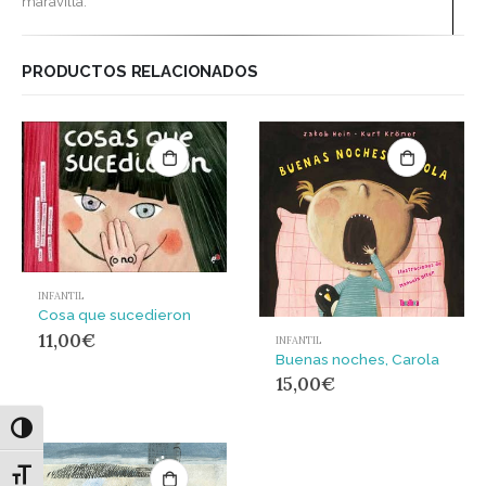
maravilla.
PRODUCTOS RELACIONADOS
INFANTIL
Cosa que sucedieron
11,00
€
INFANTIL
Buenas noches, Carola
15,00
€
Alternar alto contraste
Alternar tamaño de letra