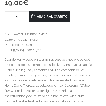
19,00
€
AÑADIR AL CARRITO
Autor: VAZQUEZ, FERNANDO
Editorial: A BUEN PASO
Publicado en: 2026
ISBN: 978-84-10016-52-1
Cuando Henry decidió irse a vivir al bosque a nadie le pareció
una buena idea. Sin embargo, así lo hizo. Construyó su cabaña
junto a una laguna y comenzó a vivir en compañía de los
árboles, los animales y sus viejos libros. Fernando Vázquez se
asoma a una de las etapas de vida más reveladoras para
Henry David Thoreau, aquella que le inspiró a escribir Walden
(1854). Sus ilustraciones consiguen transmitir la
majestuosidad y del misterio de la naturaleza. Un álbum
destinado a abrirle al lector las puertas del asombro y la