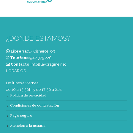
¿DONDE ESTAMOS?
Librería:
C/ Cisneros, 69
Teléfono:
‭942 375 226‬
Contacto:
info@lavoragine.net
HORARIOS
De lunes a viernes
de 10 a 13:30h. y de 17:30 a 21h.
Política de privacidad
Condiciones de contratación
Pago seguro
Atención a la usuaria