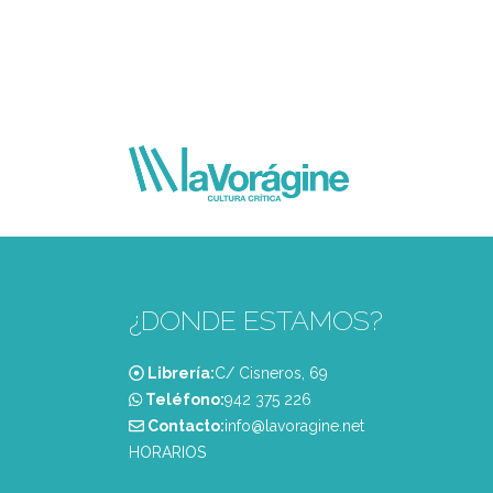
¿DONDE ESTAMOS?
Librería:
C/ Cisneros, 69
Teléfono:
‭942 375 226‬
Contacto:
info@lavoragine.net
HORARIOS