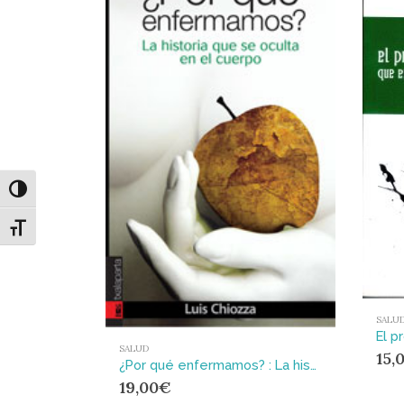
Alternar alto contraste
Alternar tamaño de letra
SALU
SALUD
15,
¿Por qué enfermamos? : La historia que se oculta en el cuerpo
19,00
€