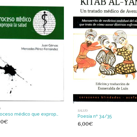
D
SALUD
El proceso médico que expropia la salud
Poesía nº 34/35
00
€
6,00
€