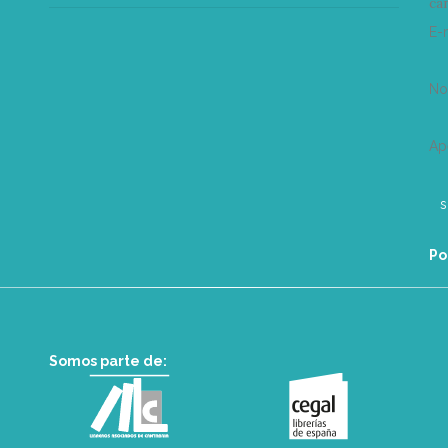
can
E-
N
Ap
Po
Somos parte de: