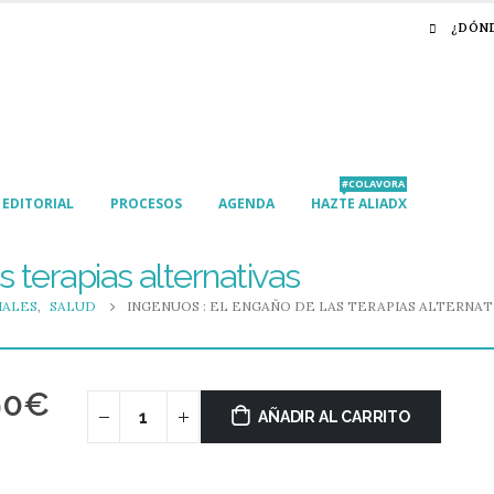
¿DÓN
#COLAVORA
EDITORIAL
PROCESOS
AGENDA
HAZTE ALIADX
s terapias alternativas
IALES
,
SALUD
INGENUOS : EL ENGAÑO DE LAS TERAPIAS ALTERNAT
90
€
AÑADIR AL CARRITO