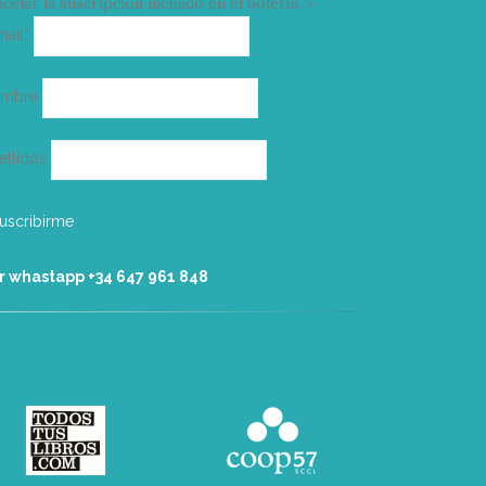
celar la suscripción incluido en el boletín. >
Correo
mail*
electrónico
ombre
ellidos
r whastapp +34 ‭647 961 848‬