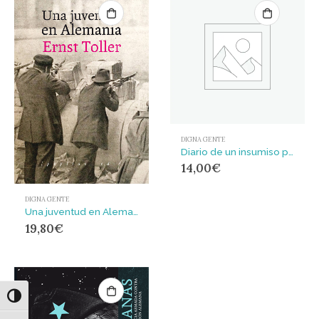
DIGNA GENTE
Diario de un insumiso preso
14,00
€
DIGNA GENTE
Una juventud en Alemania
19,80
€
Alternar alto contraste