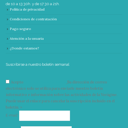
de 10 a 13:30h. y de 17:30 a 21h.
Política de privacidad
Condiciones de contratación
Pago seguro
Atención a la usuaria
¿Donde estamos?
Suscribirse a nuestro boletín semanal
Acepto
condiciones y términos
Su dirección de correo
electrónico solo se utiliza para enviarle nuestro boletín
informativo e información sobre las actividades de la Vorágine.
Puede usar el enlace para cancelar la suscripción incluido en el
boletín. >
Correo
E-mail*
electrónico