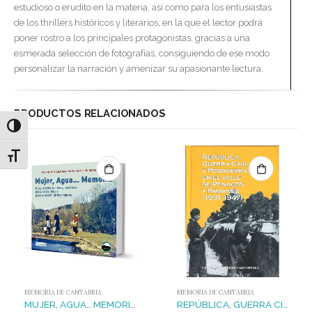
estudioso o erudito en la materia, así como para los entusiastas
de los thrillers históricos y literarios, en la que el lector podrá
poner rostro a los principales protagonistas, gracias a una
esmerada selección de fotografías, consiguiendo de ese modo
personalizar la narración y amenizar su apasionante lectura.
PRODUCTOS RELACIONADOS
Alternar alto contraste
Alternar tamaño de letra
MEMORIA DE CANTABRIA
MEMORIA DE CANTABRIA
MUJER, AGUA… MEMORIA : RÍOS, REGATOS, FUENTES Y LAVADEROS: ESPACIOS DE TRABAJO Y SOCIALIZACIÓN DE LAS MUJERES
REPÚBLICA, GUERRA CIVIL Y POSGUERRA EN EL VALLE DE PENAGOS Y PÁMANES