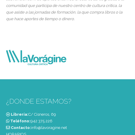
comunidad que participa de nuestro centro de cultura crítica, la
que asiste a las jornadas de formación, la que compra libros o la
que hace aportes de tiempo o dinero.
¿DONDE ESTAMOS?
Librería:
C/ Cisneros, 69
Teléfono:
‭942 375 226‬
Contacto:
info@lavoragine.net
HORARIOS