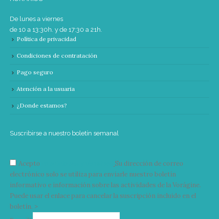
De lunes a viernes
de 10 a 13:30h. y de 17:30 a 21h.
Política de privacidad
Condiciones de contratación
Pago seguro
Atención a la usuaria
¿Donde estamos?
Suscribirse a nuestro boletín semanal
Acepto
condiciones y términos
Su dirección de correo
electrónico solo se utiliza para enviarle nuestro boletín
informativo e información sobre las actividades de la Vorágine.
Puede usar el enlace para cancelar la suscripción incluido en el
boletín. >
Correo