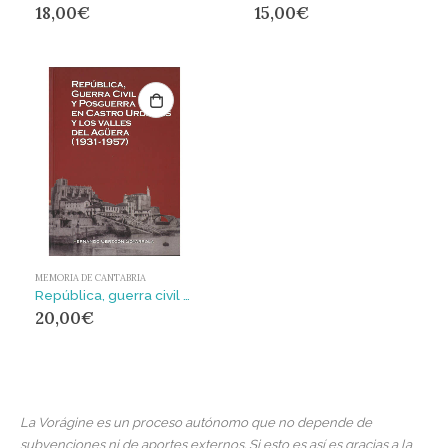
18,00
€
15,00
€
MEMORIA DE CANTABRIA
República, guerra civil y posguerra en Castro Urdiales y los valles del Agüera, 1931-1937
20,00
€
La Vorágine es un proceso autónomo que no depende de
subvenciones ni de aportes externos. Si esto es así es gracias a la