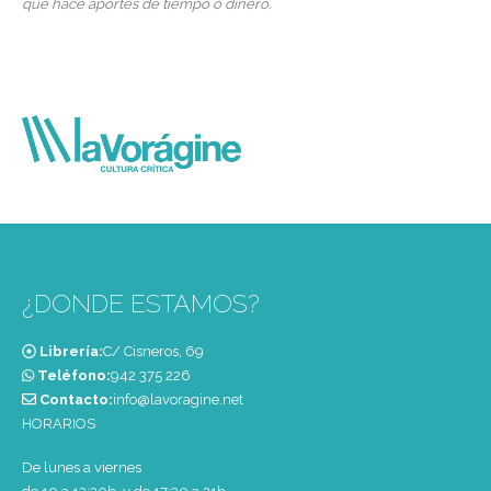
que hace aportes de tiempo o dinero.
¿DONDE ESTAMOS?
Librería:
C/ Cisneros, 69
Teléfono:
‭942 375 226‬
Contacto:
info@lavoragine.net
HORARIOS
De lunes a viernes