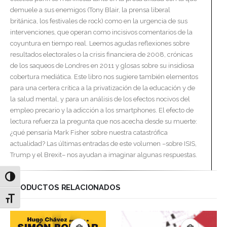
demuele a sus enemigos (Tony Blair, la prensa liberal
británica, los festivales de rock) como en la urgencia de sus
intervenciones, que operan como incisivos comentarios de la
coyuntura en tiempo real. Leemos agudas reflexiones sobre
resultados electorales o la crisis financiera de 2008, crónicas
de los saqueos de Londres en 2011 y glosas sobre su insidiosa
cobertura mediática. Este libro nos sugiere también elementos
para una certera crítica a la privatización de la educación y de
la salud mental, y para un análisis de los efectos nocivos del
empleo precario y la adicción a los smartphones. El efecto de
lectura refuerza la pregunta que nos acecha desde su muerte:
¿qué pensaría Mark Fisher sobre nuestra catastrófica
actualidad? Las últimas entradas de este volumen –sobre ISIS,
Trump y el Brexit– nos ayudan a imaginar algunas respuestas.
Alternar alto contraste
PRODUCTOS RELACIONADOS
Alternar tamaño de letra