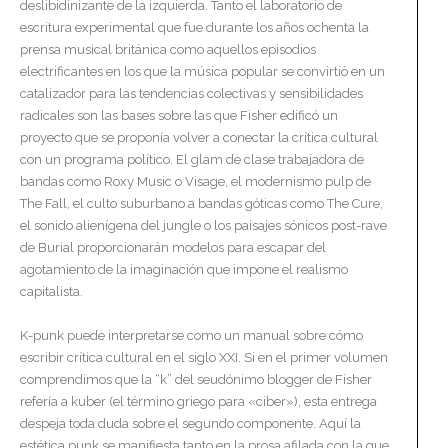
deslibidinizante de la izquierda. Tanto el laboratorio de
escritura experimental que fue durante los años ochenta la
prensa musical británica como aquellos episodios
electrificantes en los que la música popular se convirtió en un
catalizador para las tendencias colectivas y sensibilidades
radicales son las bases sobre las que Fisher edificó un
proyecto que se proponía volver a conectar la crítica cultural
con un programa político. El glam de clase trabajadora de
bandas como Roxy Music o Visage, el modernismo pulp de
The Fall, el culto suburbano a bandas góticas como The Cure,
el sonido alienígena del jungle o los paisajes sónicos post-rave
de Burial proporcionarán modelos para escapar del
agotamiento de la imaginación que impone el realismo
capitalista.
K-punk puede interpretarse como un manual sobre cómo
escribir crítica cultural en el siglo XXI. Si en el primer volumen
comprendimos que la “k” del seudónimo blogger de Fisher
refería a kuber (el término griego para «ciber»), esta entrega
despeja toda duda sobre el segundo componente. Aquí la
estética punk se manifiesta tanto en la prosa afilada con la que