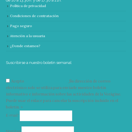
de 10 a 13:30h. y de 17:30 a 21h.
Política de privacidad
Condiciones de contratación
Pago seguro
Atención a la usuaria
¿Donde estamos?
Suscribirse a nuestro boletín semanal
Acepto
condiciones y términos
Su dirección de correo
electrónico solo se utiliza para enviarle nuestro boletín
informativo e información sobre las actividades de la Vorágine.
Puede usar el enlace para cancelar la suscripción incluido en el
boletín. >
Correo
E-mail*
electrónico
Nombre