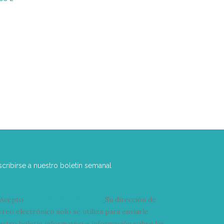
scribirse a nuestro boletín semanal
Acepto
condiciones y términos
Su dirección de
rreo electrónico solo se utiliza para enviarle
estro boletín informativo e información sobre las