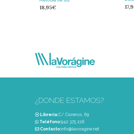
17,
18,95
€
¿DONDE ESTAMOS?
Librería:
C/ Cisneros, 69
Teléfono:
‭942 375 226‬
Contacto:
info@lavoragine.net