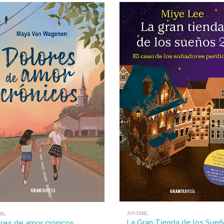
JUVENIL
IL
La Gran Tienda de los Sueñ
res de amor crónicos