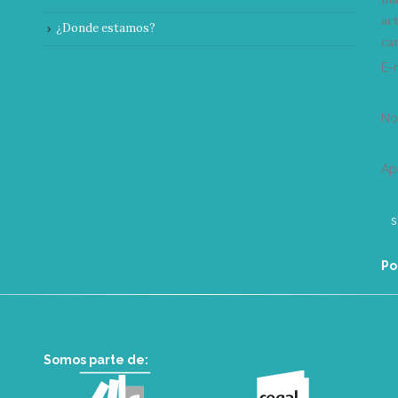
ac
¿Donde estamos?
can
E-
N
Ap
Po
Somos parte de: