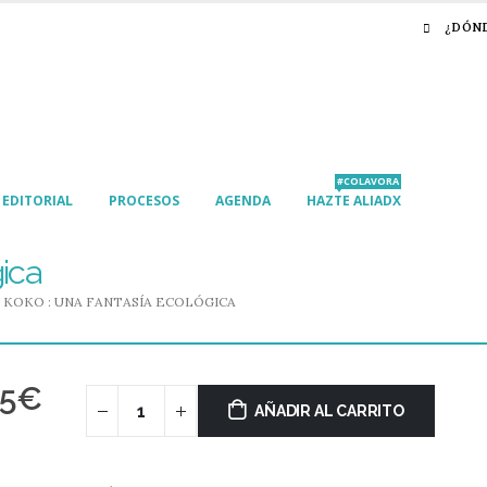
¿DÓN
#COLAVORA
EDITORIAL
PROCESOS
AGENDA
HAZTE ALIADX
gica
KOKO : UNA FANTASÍA ECOLÓGICA
95
€
AÑADIR AL CARRITO