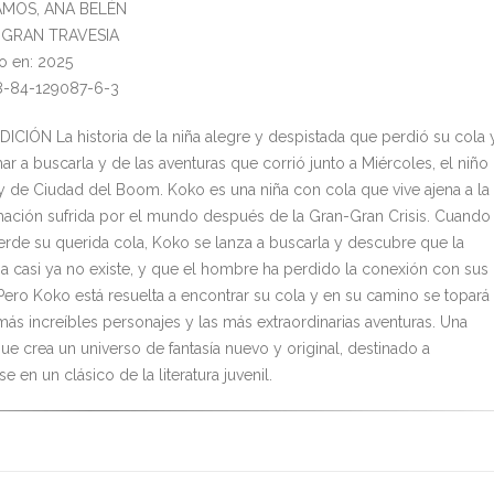
RAMOS, ANA BELÉN
l: GRAN TRAVESIA
o en: 2025
8-84-129087-6-3
ICIÓN La historia de la niña alegre y despistada que perdió su cola 
mar a buscarla y de las aventuras que corrió junto a Miércoles, el niño
 de Ciudad del Boom. Koko es una niña con cola que vive ajena a la
mación sufrida por el mundo después de la Gran-Gran Crisis. Cuando
ierde su querida cola, Koko se lanza a buscarla y descubre que la
za casi ya no existe, y que el hombre ha perdido la conexión con sus
Pero Koko está resuelta a encontrar su cola y en su camino se topará
más increíbles personajes y las más extraordinarias aventuras. Una
que crea un universo de fantasía nuevo y original, destinado a
se en un clásico de la literatura juvenil.