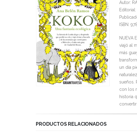
Autor: 
Editoria
Publicad
ISBN: 97
NUEVA ED
viajó al 
más guay
transfor
un día p
naturale
sueños. 
con los 
historia 
convertir
PRODUCTOS RELACIONADOS