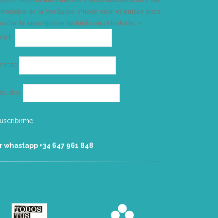
tividades de la Vorágine. Puede usar el enlace para
celar la suscripción incluido en el boletín. >
Correo
mail*
electrónico
ombre
ellidos
r whastapp +34 ‭647 961 848‬