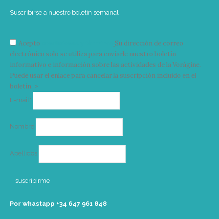
Suscribirse a nuestro boletín semanal
Acepto
condiciones y términos
Su dirección de correo
electrónico solo se utiliza para enviarle nuestro boletín
informativo e información sobre las actividades de la Vorágine.
Puede usar el enlace para cancelar la suscripción incluido en el
boletín. >
Correo
E-mail*
electrónico
Nombre
Apellidos
Por whastapp +34 ‭647 961 848‬