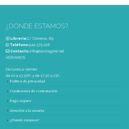
¿DONDE ESTAMOS?
Librería:
C/ Cisneros, 69
Teléfono:
‭942 375 226‬
Contacto:
info@lavoragine.net
HORARIOS
De lunes a viernes
de 10 a 13:30h. y de 17:30 a 21h.
Política de privacidad
Condiciones de contratación
Pago seguro
Atención a la usuaria
¿Donde estamos?