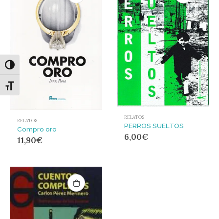
Alternar alto contraste
Alternar tamaño de letra
RELATOS
RELATOS
PERROS SUELTOS
Compro oro
6,00
€
11,90
€