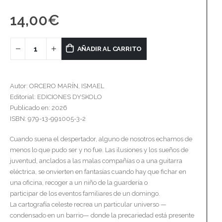
14,00
€
AÑADIR AL CARRITO
Autor: ORCERO MARÍN, ISMAEL
Editorial: EDICIONES DYSKOLO
Publicado en: 2026
ISBN: 979-13-991005-3-2
Cuando suena el despertador, alguno de nosotros echamos de
menos lo que pudo ser y no fue. Las ilusiones y los sueños de
juventud, anclados a las malas compañías o a una guitarra
eléctrica, se onvierten en fantasías cuando hay que fichar en
una oficina, recoger a un niño de la guardería o
participar de los eventos familiares de un domingo.
La cartografía celeste recrea un particular universo —
condensado en un barrio— donde la precariedad está presente