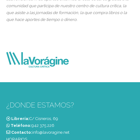
comunidad que participa de nuestro centro de cultura crítica, la
que asiste a las jornadas de formación, la que compra libros o la
que hace aportes de tiempo o dinero.
¿DONDE ESTAMOS?
Librería:
C/ Cisneros, 69
Teléfono:
‭942 375 226‬
Contacto:
info@lavoragine.net
HORARIOS