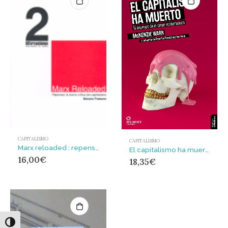
CAPITALISMO
CAPITALISMO
Marx reloaded : repensar la teoría crítica del capitalismo
El capitalismo ha muerto : El ascenso de la clase vectorialista
16,00
€
18,35
€
Alternar alto contraste