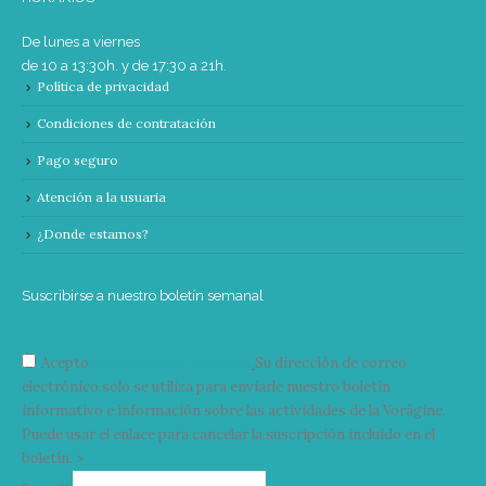
De lunes a viernes
de 10 a 13:30h. y de 17:30 a 21h.
Política de privacidad
Condiciones de contratación
Pago seguro
Atención a la usuaria
¿Donde estamos?
Suscribirse a nuestro boletín semanal
Acepto
condiciones y términos
Su dirección de correo
electrónico solo se utiliza para enviarle nuestro boletín
informativo e información sobre las actividades de la Vorágine.
Puede usar el enlace para cancelar la suscripción incluido en el
boletín. >
Correo