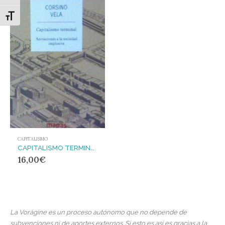
Alternar tamaño de letra
CAPITALISMO
CAPITALISMO TERMINAL : ANOTACIONES A LA SOCIEDAD IMPLOSIVA
16,00
€
La Vorágine es un proceso autónomo que no depende de
subvenciones ni de aportes externos. Si esto es así es gracias a la