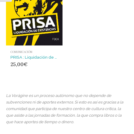
COMUNICACIÓN
PRISA : Liquidación de existencias
25,00
€
La Vorágine es un proceso autónomo que no depende de
subvenciones ni de aportes externos. Si esto es así es gracias a la
comunidad que participa de nuestro centro de cultura crítica, la
que asiste a las jornadas de formación, la que compra libros o la
que hace aportes de tiempo o dinero.