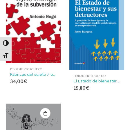
Alternar alto contraste
Alternar tamaño de letra
PENSAMIENTO POLÍTICO
Fábricas del sujeto / ontología de la subversión
PENSAMIENTO POLÍTICO
34,00
€
El Estado de bienestar y sus detractores : A propósito de los orígenes y la encrucijada del modelo social europeo en tiempos de crisis
19,80
€