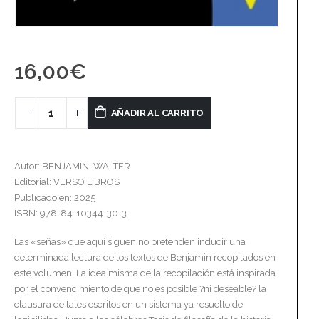
16,00
€
AÑADIR AL CARRITO
Autor: BENJAMIN, WALTER
Editorial: VERSO LIBROS
Publicado en: 2025
ISBN: 978-84-10344-30-3
Las «señas» que aquí siguen no pretenden inducir una
determinada lectura de los textos de Benjamin recopilados en
este volumen. La idea misma de la recopilación está inspirada
por el convencimiento de que no es posible ?ni deseable? la
clausura de tales escritos en un sistema ya resuelto de