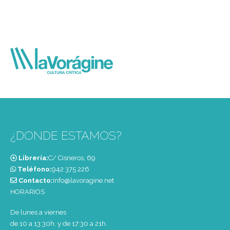
¿DONDE ESTAMOS?
Librería:
C/ Cisneros, 69
Teléfono:
‭942 375 226‬
Contacto:
info@lavoragine.net
HORARIOS
De lunes a viernes
de 10 a 13:30h. y de 17:30 a 21h.