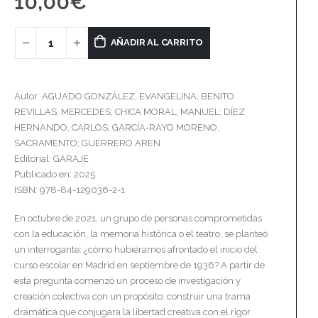
10,00
€
AÑADIR AL CARRITO
Autor: AGUADO GONZÁLEZ, EVANGELINA; BENITO
REVILLAS, MERCEDES; CHICA MORAL, MANUEL; DÍEZ
HERNANDO, CARLOS; GARCÍA-RAYO MORENO,
SACRAMENTO; GUERRERO AREN
Editorial: GARAJE
Publicado en: 2025
ISBN: 978-84-129036-2-1
En octubre de 2021, un grupo de personas comprometidas
con la educación, la memoria histórica o el teatro, se planteó
un interrogante: ¿cómo hubiéramos afrontado el inicio del
curso escolar en Madrid en septiembre de 1936? A partir de
esta pregunta comenzó un proceso de investigación y
creación colectiva con un propósito: construir una trama
dramática que conjugara la libertad creativa con el rigor