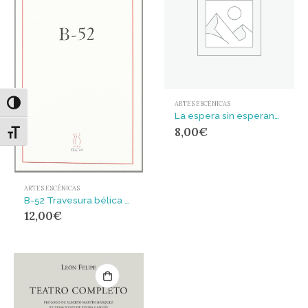
Alternar alto contraste
ARTES ESCÉNICAS
La espera sin esperanza en el teatro de López Aranda
8,00
€
Alternar tamaño de letra
ARTES ESCÉNICAS
B-52 Travesura bélica en dos actos
12,00
€