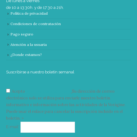
De lunes a viernes
de 10 a 13:30h. y de 17:30 a 21h.
Política de privacidad
Condiciones de contratación
Pago seguro
Atención a la usuaria
¿Donde estamos?
Suscribirse a nuestro boletín semanal
Acepto
condiciones y términos
Su dirección de correo
electrónico solo se utiliza para enviarle nuestro boletín
informativo e información sobre las actividades de la Vorágine.
Puede usar el enlace para cancelar la suscripción incluido en el
boletín. >
Correo
E-mail*
electrónico