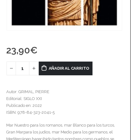
23,90
€
AÑADIR AL CARRITO
Autor: GRIMAL, PIERRE
Editorial: SIGLO XXI
Publicado en: 2022
ISBN: 978-84-323-2041-5
Mar Nuestro para los romanos, mar Blanco para los turcos,
Gran Marpara los judíos, mar Medio para los germanos, el
Mediterráneo harecibido tantos nombres como pueblos se