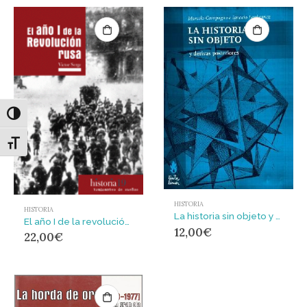
Alternar alto contraste
Alternar tamaño de letra
HISTORIA
HISTORIA
La historia sin objeto y derivas posteriores
El año I de la revolución rusa
12,00
€
22,00
€