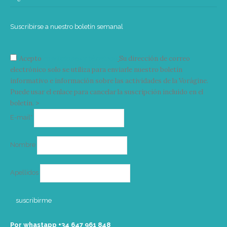
Suscribirse a nuestro boletín semanal
Acepto
condiciones y términos
Su dirección de correo
electrónico solo se utiliza para enviarle nuestro boletín
informativo e información sobre las actividades de la Vorágine.
Puede usar el enlace para cancelar la suscripción incluido en el
boletín. >
Correo
E-mail*
electrónico
Nombre
Apellidos
Por whastapp +34 ‭647 961 848‬