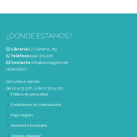
¿DONDE ESTAMOS?
Librería:
C/ Cisneros, 69
Teléfono:
‭942 375 226‬
Contacto:
info@lavoragine.net
HORARIOS
De lunes a viernes
de 10 a 13:30h. y de 17:30 a 21h.
Política de privacidad
Condiciones de contratación
Pago seguro
Atención a la usuaria
¿Donde estamos?