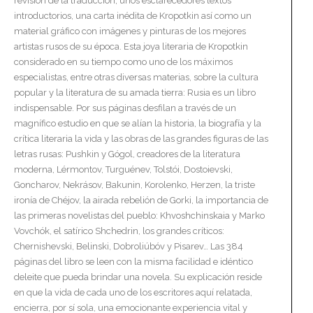
revisión de la traducción, unos esclarecedores textos
introductorios, una carta inédita de Kropotkin así como un
material gráfico con imágenes y pinturas de los mejores
artistas rusos de su época. Esta joya literaria de Kropotkin
considerado en su tiempo como uno de los máximos
especialistas, entre otras diversas materias, sobre la cultura
popular y la literatura de su amada tierra: Rusia es un libro
indispensable. Por sus páginas desfilan a través de un
magnífico estudio en que se alían la historia, la biografía y la
crítica literaria la vida y las obras de las grandes figuras de las
letras rusas: Pushkin y Gógol, creadores de la literatura
moderna, Lérmontov, Turguénev, Tolstói, Dostoievski,
Goncharov, Nekrásov, Bakunin, Korolenko, Herzen, la triste
ironía de Chéjov, la airada rebelión de Gorki, la importancia de
las primeras novelistas del pueblo: Khvoshchinskaia y Marko
Vovchók, el satírico Shchedrin, los grandes críticos:
Chernishevski, Belinski, Dobroliúbóv y Pisarev… Las 384
páginas del libro se leen con la misma facilidad e idéntico
deleite que pueda brindar una novela. Su explicación reside
en que la vida de cada uno de los escritores aquí relatada,
encierra, por sí sola, una emocionante experiencia vital y