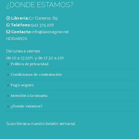
¿DONDE ESTAMOS?
Librería:
C/ Cisneros, 69
Teléfono:
‭942 375 226‬
Contacto:
info@lavoragine.net
HORARIOS
De lunes a viernes
de 10 a 13:30h. y de 17:30 a 21h.
Política de privacidad
Condiciones de contratación
Pago seguro
Atención a la usuaria
¿Donde estamos?
Suscribirse a nuestro boletín semanal