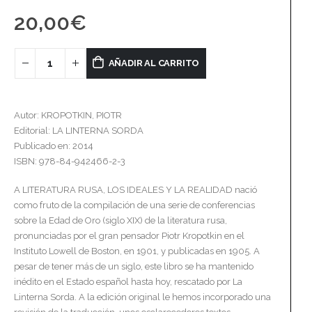
20,00
€
AÑADIR AL CARRITO
Autor: KROPOTKIN, PIOTR
Editorial: LA LINTERNA SORDA
Publicado en: 2014
ISBN: 978-84-942466-2-3
A LITERATURA RUSA, LOS IDEALES Y LA REALIDAD nació
como fruto de la compilación de una serie de conferencias
sobre la Edad de Oro (siglo XIX) de la literatura rusa,
pronunciadas por el gran pensador Piotr Kropotkin en el
Instituto Lowell de Boston, en 1901, y publicadas en 1905. A
pesar de tener más de un siglo, este libro se ha mantenido
inédito en el Estado español hasta hoy, rescatado por La
Linterna Sorda. A la edición original le hemos incorporado una