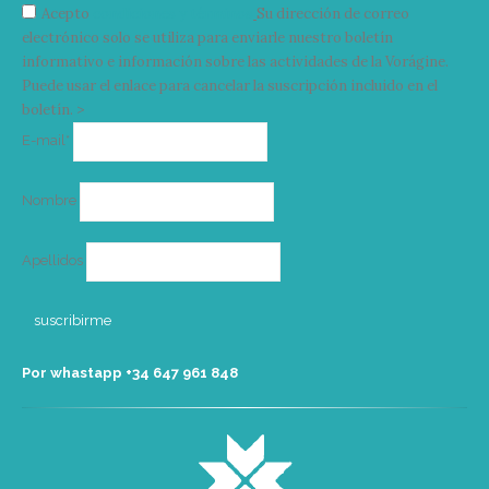
Acepto
condiciones y términos
Su dirección de correo
electrónico solo se utiliza para enviarle nuestro boletín
informativo e información sobre las actividades de la Vorágine.
Puede usar el enlace para cancelar la suscripción incluido en el
boletín. >
Correo
E-mail*
electrónico
Nombre
Apellidos
Por whastapp +34 ‭647 961 848‬